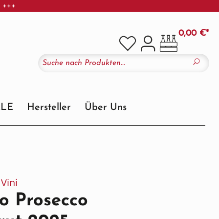
r +++
0,00 €*
ALE
Hersteller
Über Uns
Vini
o Prosecco