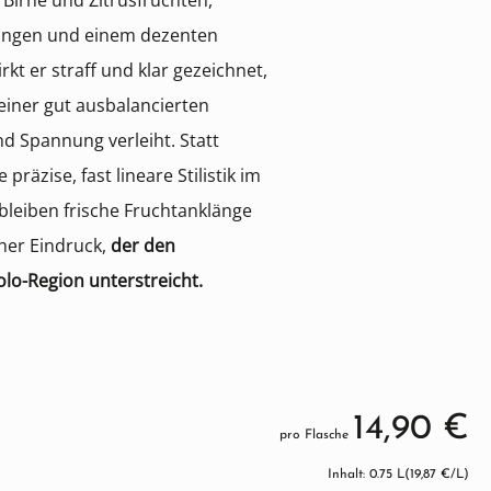
Birne und Zitrusfrüchten,
klängen und einem dezenten
t er straff und klar gezeichnet,
einer gut ausbalancierten
nd Spannung verleiht. Statt
 präzise, fast lineare Stilistik im
bleiben frische Fruchtanklänge
cher Eindruck,
der den
lo-Region unterstreicht.
14,90 €
pro Flasche
Inhalt: 0.75 L
(19,87 €/L)