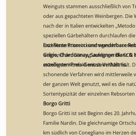
Weinguts stammen ausschließlich von T
oder aus gepachteten Weinbergen. Die W
nach der in Italien entwickelten „Metod
speziellen Gärbehältern durchlaufen di
und Mazeration in einem geschlossenen 
Exzellente Prosecci und wunderbare Re
während der Gärung aufsteigende CO2 d
Grigio, Chardonnay, Sauvignon Blanc & 
ständigem Kontakt mit dem Most hält. 
exzellenten Preis-Genuss-Verhältnis.
schonende Verfahren wird mittlerweile vo
der ganzen Welt genutzt, weil es die nat
Sortentypizität der einzelnen Rebsorte
Borgo Gritti
Borgo Gritti ist seit Beginn des 20. Jahr
Familie Nardin. Die gleichnamige Ortscha
km südlich von Conegliano im Herzen d