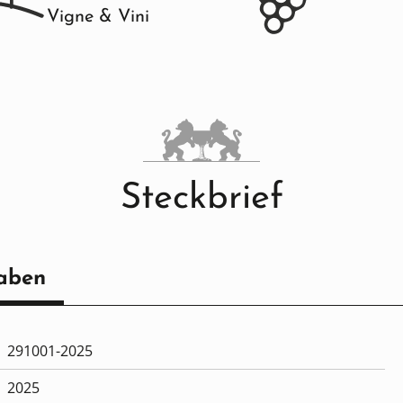
Vigne & Vini
Steckbrief
aben
291001-2025
2025