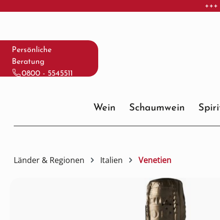
+++ 
 Hauptinhalt springen
Zur Suche springen
Zur Hauptnavigation springen
Persönliche
Beratung
0800 - 5545511
Wein
Schaumwein
Spir
Länder & Regionen
Italien
Venetien
Bildergalerie überspringen