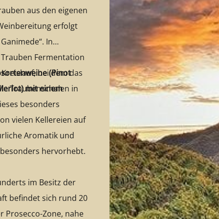
rauben aus den eigenen
einbereitung erfolgt
o Ganimede“. In
e Trauben Fermentation
Kreislauf, bei dem das
bsortenweine (Pinot
ie Traubenschalen in
Merlot) mit einem
Dieses besonders
n vielen Kellereien auf
ürliche Aromatik und
n besonders hervorhebt.
hunderts im Besitz der
ft befindet sich rund 20
er Prosecco-Zone, nahe