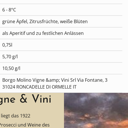
6 - 8°C
grüne Äpfel, Zitrusfrüchte, weiße Blüten
als Aperitif und zu festlichen Anlässen
0,75l
5,70 g/l
10,50 g/l
Borgo Molino Vigne &amp; Vini Srl Via Fontane, 3
31024 RONCADELLE DI ORMELLE IT
gne & Vini
liegt das 1922
Prosecci und Weine des