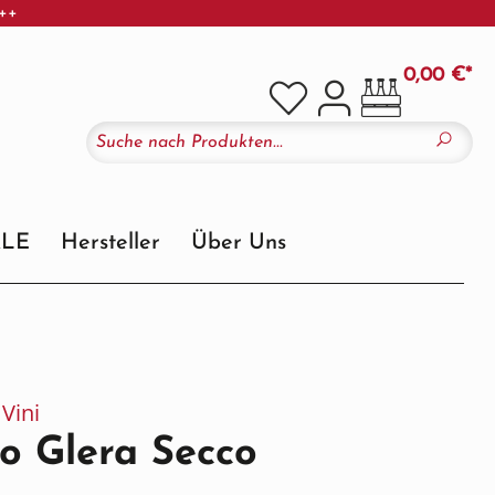
+++
0,00 €*
ALE
Hersteller
Über Uns
Vini
o Glera Secco