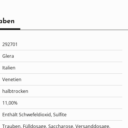
aben
292701
Glera
Italien
Venetien
halbtrocken
11,00%
Enthält Schwefeldioxid
, Sulfite
Trauben, Fülldosage, Saccharose, Versanddosage,