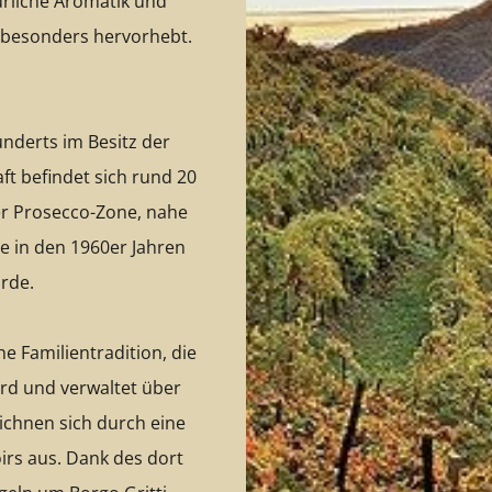
ürliche Aromatik und
n besonders hervorhebt.
hunderts im Besitz der
ft befindet sich rund 20
er Prosecco-Zone, nahe
e in den 1960er Jahren
urde.
he Familientradition, die
ird und verwaltet über
ichnen sich durch eine
rs aus. Dank des dort