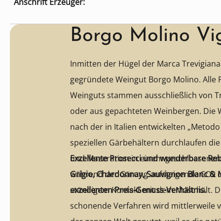
Anschrift Erzeuger:
Borgo Molino Vi
Inmitten der Hügel der Marca Trevigiana 
gegründete Weingut Borgo Molino. Alle 
Weinguts stammen ausschließlich von T
oder aus gepachteten Weinbergen. Die W
nach der in Italien entwickelten „Metod
speziellen Gärbehältern durchlaufen di
und Mazeration in einem geschlossenen 
Exzellente Prosecci und wunderbare Re
während der Gärung aufsteigende CO2 d
Grigio, Chardonnay, Sauvignon Blanc & 
ständigem Kontakt mit dem Most hält. 
exzellenten Preis-Genuss-Verhältnis.
schonende Verfahren wird mittlerweile vo