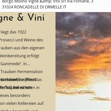
Borgo Molino Vigne &amp; Vini Srl Via Fontane, 3
31024 RONCADELLE DI ORMELLE IT
gne & Vini
liegt das 1922
Prosecci und Weine des
rauben aus den eigenen
einbereitung erfolgt
o Ganimede“. In
e Trauben Fermentation
Kreislauf, bei dem das
bsortenweine (Pinot
ie Traubenschalen in
Merlot) mit einem
Dieses besonders
n vielen Kellereien auf