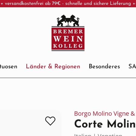
+ versandkostenfrei ab 79€ - schnelle und sichere Lieferung 
ituosen
Länder & Regionen
Besonderes
S
Borgo Molino Vigne & 
Corte Molin