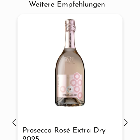
Weitere Empfehlungen
Produktgalerie überspringen
Prosecco Rosé Extra Dry
2025