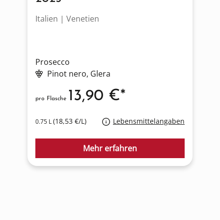
Italien | Venetien
I
Prosecco
P
Pinot nero
, Glera
13,90 €*
pro Flasche
p
(18,53 €/L)
Lebensmittelangaben
0.75 L
0
Mehr erfahren