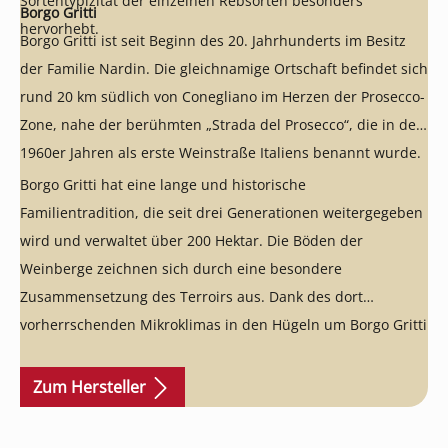
Sortentypizität der einzelnen Rebsorten besonders
Borgo Gritti
hervorhebt.
Borgo Gritti ist seit Beginn des 20. Jahrhunderts im Besitz
der Familie Nardin. Die gleichnamige Ortschaft befindet sich
rund 20 km südlich von Conegliano im Herzen der Prosecco-
Zone, nahe der berühmten „Strada del Prosecco“, die in den
1960er Jahren als erste Weinstraße Italiens benannt wurde.
Borgo Gritti hat eine lange und historische
Familientradition, die seit drei Generationen weitergegeben
wird und verwaltet über 200 Hektar. Die Böden der
Weinberge zeichnen sich durch eine besondere
Zusammensetzung des Terroirs aus. Dank des dort
vorherrschenden Mikroklimas in den Hügeln um Borgo Gritti
gelingen hier Schaumweine von besonderer Eleganz und
Finesse.
Zum Hersteller