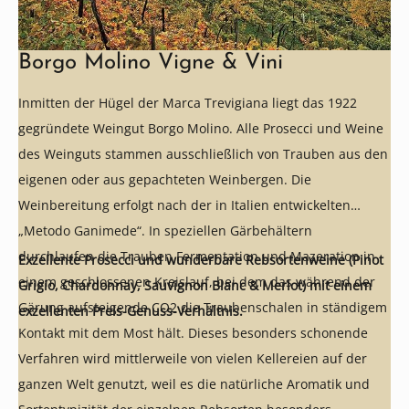
Borgo Molino Vigne & Vini
Inmitten der Hügel der Marca Trevigiana liegt das 1922
gegründete Weingut Borgo Molino. Alle Prosecci und Weine
des Weinguts stammen ausschließlich von Trauben aus den
eigenen oder aus gepachteten Weinbergen. Die
Weinbereitung erfolgt nach der in Italien entwickelten
„Metodo Ganimede“. In speziellen Gärbehältern
durchlaufen die Trauben Fermentation und Mazeration in
Exzellente Prosecci und wunderbare Rebsortenweine (Pinot
einem geschlossenen Kreislauf, bei dem das während der
Grigio, Chardonnay, Sauvignon Blanc & Merlot) mit einem
Gärung aufsteigende CO2 die Traubenschalen in ständigem
exzellenten Preis-Genuss-Verhältnis.
Kontakt mit dem Most hält. Dieses besonders schonende
Verfahren wird mittlerweile von vielen Kellereien auf der
ganzen Welt genutzt, weil es die natürliche Aromatik und