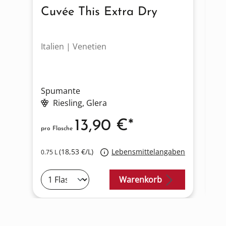
Cuvée This Extra Dry
G
Italien | Venetien
It
Spumante
S
Riesling
, Glera
13,90 €*
pro Flasche
pro
(18,53 €/L)
Lebensmittelangaben
0.75 L
0.7
Warenkorb