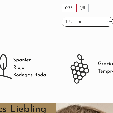
0,75l
1,5l
Spanien
Graci
Rioja
Tempra
Bodegas Roda
s Liebling