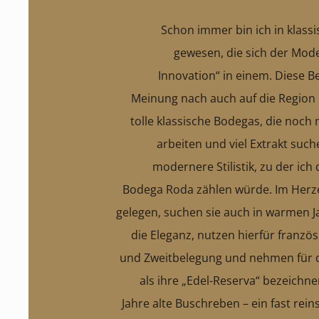
Schon immer bin ich in klass
gewesen, die sich der Mode
Innovation“ in einem. Diese B
Meinung nach auch auf die Region R
tolle klassische Bodegas, die noch
arbeiten und viel Extrakt such
modernere Stilistik, zu der ich
Bodega Roda zählen würde. Im Herzen
gelegen, suchen sie auch in warmen 
die Eleganz, nutzen hierfür französ
und Zweitbelegung und nehmen für de
als ihre „Edel-Reserva“ bezeichne
Jahre alte Buschreben – ein fast rein