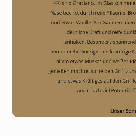
4% sind Graciano. Im Glas schimmert 
Nase becirct durch reife Pflaume, B
und etwas Vanille. Am Gaumen überr
deutliche Kraft und reife dunk
anhalten. Besonders spannend,
immer mehr würzige und kräutrige 
allem etwas Muskat und weißer Pfef
genießen möchte, sollte den Griff zu
und etwas Kräftiges auf den Grill 
auch noch viel Potential f
Unser Som