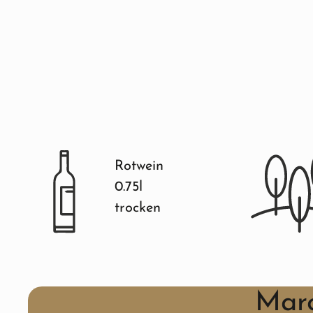
Rotwein
0.75l
trocken
Marc