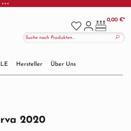
r +++
0,00 €*
ALE
Hersteller
Über Uns
erva 2020