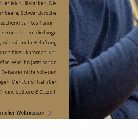
er leicht lilafarben. Die
rombeere, Schwarzkirsche
aschend sanftes Tannin,
le Fruchtnoten, die lange
 wie mit mehr Belüftung
Noten hinzu kommen, vor
fer. Wer ihn jetzt schon
m Dekanter nicht scheuen
legen. Der „Uno“ hat aber
ür eine spätere Blütezeit.
melier-Weltmeister