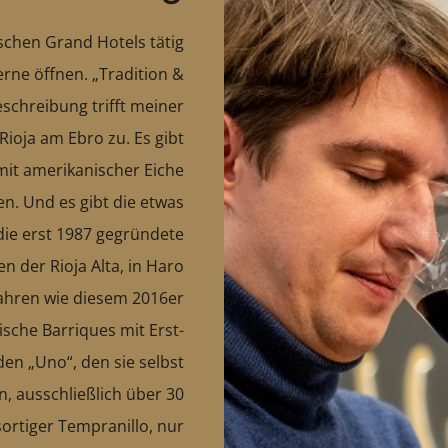
ischen Grand Hotels tätig
rne öffnen. „Tradition &
eschreibung trifft meiner
ioja am Ebro zu. Es gibt
 mit amerikanischer Eiche
en. Und es gibt die etwas
 die erst 1987 gegründete
 der Rioja Alta, in Haro
Jahren wie diesem 2016er
ische Barriques mit Erst-
n „Uno“, den sie selbst
n, ausschließlich über 30
sortiger Tempranillo, nur