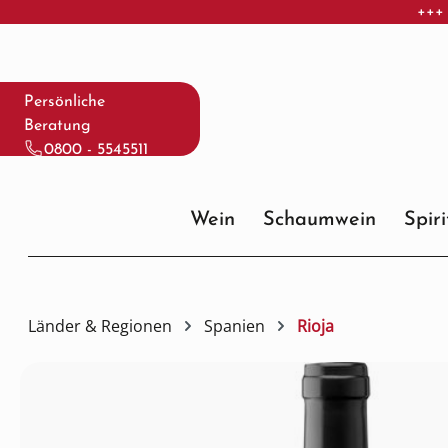
+++ 
 Hauptinhalt springen
Zur Suche springen
Zur Hauptnavigation springen
Persönliche
Beratung
0800 - 5545511
Wein
Schaumwein
Spir
Länder & Regionen
Spanien
Rioja
Bildergalerie überspringen