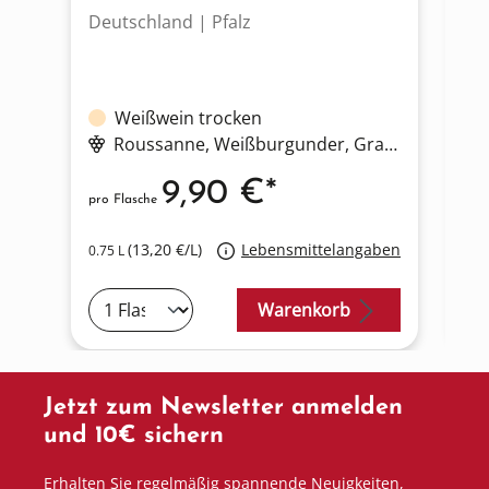
Deutschland | Pfalz
Sü
Weißwein trocken
Roussanne
, Weißburgunder
, Grauburgunder
9,90 €*
pro Flasche
pro
(13,20 €/L)
Lebensmittelangaben
0.75 L
0.7
Warenkorb
Jetzt zum Newsletter anmelden
und 10€ sichern
Erhalten Sie regelmäßig spannende Neuigkeiten,