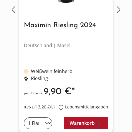
Maximin Riesling 2024
Ma
B
Deutschland | Mosel
De
Weißwein feinherb
Se
Riesling
9,90 €*
pro Flasche
pro
(13,20 €/L)
Lebensmittelangaben
0.75 L
0.7
Warenkorb