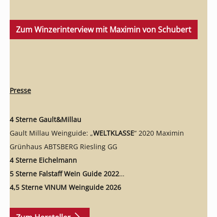
Zum Winzerinterview mit Maximin von Schubert
Presse
4 Sterne Gault&Millau
Gault Millau Weinguide: „
WELTKLASSE
“ 2020 Maximin
Grünhaus ABTSBERG Riesling GG
4 Sterne Eichelmann
5 Sterne Falstaff Wein Guide 2022
4,5 Sterne VINUM Weinguide 2026
VINUM Riesling Champion:
1. Platz Sieger Kategorie
„Spätlese“; 93 Punkte 2020 Maximin Grünhaus HERRENBERG