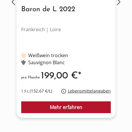
Baron de L 2022
Frankreich | Loire
D
Weißwein trocken
Sauvignon Blanc
199,00 €*
pro Flasche
p
(132,67 €/L)
Lebensmittelangaben
1.5 L
0
Mehr erfahren