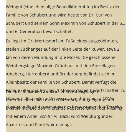
Weingut (eine ehemalige Benediktinerabtei) im Besitz der
Familie von Schubert und wird heute von Dr. Carl von
Schubert und seinem Sohn Maximin von Schubert in der 5.
und 6. Generation bewirtschaftet.
Es liegt im Ort Mertesdorf am Fuße eines ausgedehnten,
steilen Südhanges auf der linken Seite der Ruwer, etwa 2
km von deren Mündung in die Mosel. Die geschlossene
Weinbergslage Maximin Grünhaus mit den Einzellagen
Abtsberg, Herrenberg und Bruderberg befindet sich im
Alleinbesitz der Familie von Schubert. Damit verfügt die
Familie über das Privileg, 3 Monopollagen bewirtschaften zu
Die drei Maximin Grünhäuser Weinbergslagen
können - die perfekte Voraussetzung für eine zu 100%
unterscheiden sich durch Bodenart, Hangneigung und
eigenständige Interpretation des herausragenden Terroirs.
Mikroklima. Die dominierende Rebsorte ist bei der Riesling
mit einem Anteil von 94 %. Dazu wird Weißburgunder,
Auxerrois und Pinot Noir erzeugt.