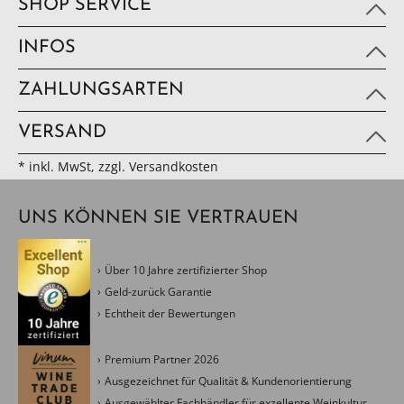
SHOP SERVICE
INFOS
ZAHLUNGSARTEN
VERSAND
* inkl. MwSt, zzgl. Versandkosten
UNS KÖNNEN SIE VERTRAUEN
Über 10 Jahre zertifizierter Shop
Geld-zurück Garantie
Echtheit der Bewertungen
Premium Partner 2026
Ausgezeichnet für Qualität & Kundenorientierung
Ausgewählter Fachhändler für exzellente Weinkultur