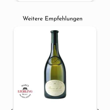
Weitere Empfehlungen
Produktgalerie überspringen