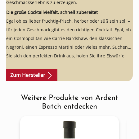
Geschmackserlebnis zu erzeugen.
Die große Cocktailvielfalt, schnell zubereitet
Egal ob es lieber fruchtig-frisch, herber oder süß sein soll –
für jeden Geschmack gibt es den richtigen Cocktail. Egal, ob
ein Cosmopolitan wie Carrie Bardshaw, den klassischen
Negroni, einen Espresso Martini oder vieles mehr. Suchen
Sie sich den perfekten Drink aus, holen Sie ihre Eiswürfel
aus dem Gefrierfach und nehmen Sie sich ein Glas: mit
Ardent Batch genießen sie schnell, einfach und lecker ihre
Zum Hersteller
Cocktails auch zu Hause!
Weitere Produkte von Ardent
Produktgalerie überspringen
Batch entdecken