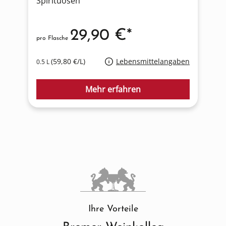
Spirituosen
S
29,90 €*
pro Flasche
p
(59,80 €/L)
Lebensmittelangaben
0.5 L
0
Mehr erfahren
Ihre Vorteile