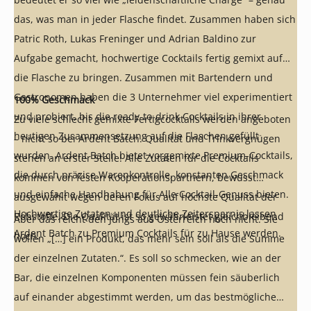
das, was man in jeder Flasche findet. Zusammen haben sich
Patric Roth, Lukas Freninger und Adrian Baldino zur
Aufgabe gemacht, hochwertige Cocktails fertig gemixt auf
die Flasche zu bringen. Zusammen mit Bartendern und
Gastronomen haben die 3 Unternehmer viel experimentiert
100% Geschmack
und probiert, bis die ready-to-drink Cocktails in ihrer
Zu viele schlecht gemixte Fertigcocktails werden angeboten
heutigen Zusammensetzung auf die Flaschen gefüllt
– nicht so bei Ardent Batch. Qualität und Trinkvergnügen
wurden. Ardent Batch bietet vorgemixte Premium-Cocktails,
stehen an erster Stelle! Alle Zutaten für die Cocktails
die durch präzise Warenkontrolle, konstanten Geschmack
kommen von festen Kooperationspartnern, bewusst
und einfache Handhabung für Alle Cocktail-Genuss bieten.
ausgewählt wegen deren Fokus auf höchste Qualität der
Hochwertige Zutaten und deutliche Zeitersparnis lassen
Rohstoffe. Die Qualität ist so gewährleistet gleichbleibend
Aber das reicht den Jungs aus Österreich noch nicht. Sie
Ardent Batch zu Premium Cocktails für zu Hause werden.
hoch.
wollen „[…] ein Produkt, das mehr sein soll als die Summe
der einzelnen Zutaten.“. Es soll so schmecken, wie an der
Bar, die einzelnen Komponenten müssen fein säuberlich
auf einander abgestimmt werden, um das bestmögliche