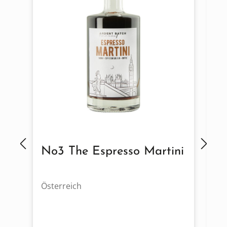
No3 The Espresso Martini
N
-
Österreich
Ös