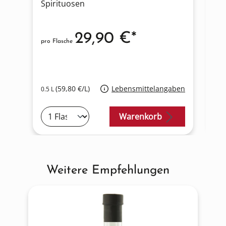
Spirituosen
Sp
29,90 €*
pro Flasche
pro
U
(59,80 €/L)
Lebensmittelangaben
0.5 L
0.5
Warenkorb
Weitere Empfehlungen
Produktgalerie überspringen