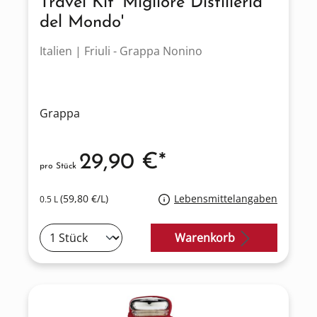
Travel Kit 'Migliore Distilleria
del Mondo'
Italien | Friuli - Grappa Nonino
Grappa
29,90 €*
pro Stück
(59,80 €/L)
Lebensmittelangaben
0.5 L
Warenkorb