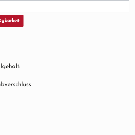
ügbarkeit
lgehalt:
bverschluss