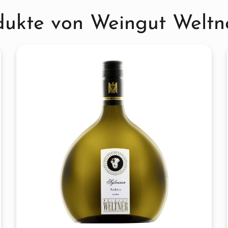
 Weine von Paul Weltner
dukte von Weingut Weltn