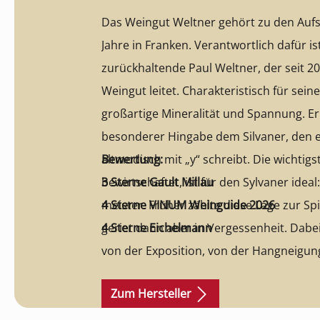
Das Weingut Weltner gehört zu den Aufs
Jahre in Franken. Verantwortlich dafür i
zurückhaltende Paul Weltner, der seit 2005
Weingut leitet. Charakteristisch für sein
großartige Mineralität und Spannung. Er
besonderer Hingabe dem Silvaner, den e
altmodisch mit „y“ schreibt. Die wich­tigs
Bewertung:
bewirt­schaf­tet, ist für den Syl­va­ner ide
3 Sterne Gault Millau
meis­ter. Frü­her zählte diese Lage zur Spi
4 Sterne VINUM Weinguide 2026
geriet dann aber in Vergessenheit. Dabei
4 Sterne Eichelmann
von der Expo­si­tion, von der Hangnei­gun
von den ske­lett­rei­chen, toni­gen Merg
Zum Hersteller
her viel zu bie­ten. Der Wie­der­auf­stieg 
gehört zu Welt­ners ehr­gei­zigs­ten Zie­len