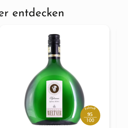
er entdecken
95