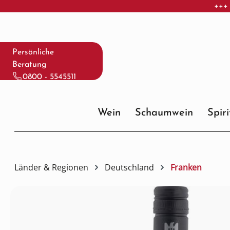
+++ 
 Hauptinhalt springen
Zur Suche springen
Zur Hauptnavigation springen
Persönliche
Beratung
0800 - 5545511
Wein
Schaumwein
Spir
Länder & Regionen
Deutschland
Franken
Bildergalerie überspringen