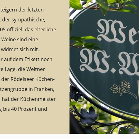
teigern der letzten
st der sympathische,
 offiziell das elterliche
e Weine sind eine
 widmet sich mit
r auf dem Etikett noch
te Lage, die Welt­ner
al: der Rödel­seer Küchen­
t­zen­gruppe in Fran­ken,
 hat der Küchen­meis­ter
g bis 40 Pro­zent und
el- und Gipskeuperböden
des Küchen­meis­ters
.
Für Liebhaber