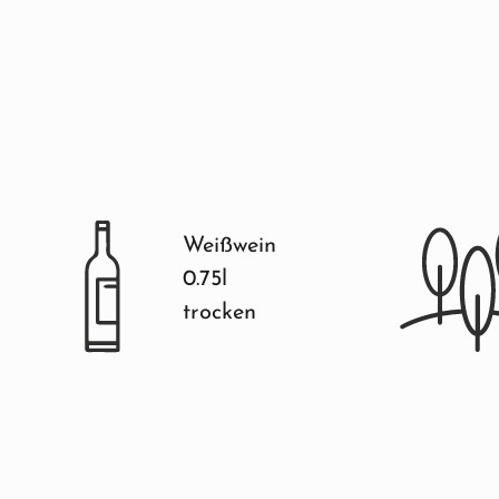
Weißwein
0.75l
trocken