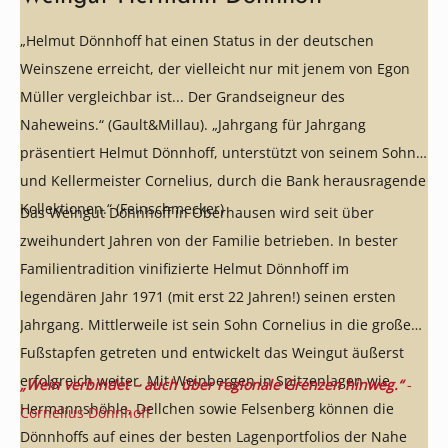
„Helmut Dönnhoff hat einen Status in der deutschen
Weinszene erreicht, der vielleicht nur mit jenem von Egon
Müller vergleichbar ist... Der Grandseigneur des
Naheweins.“ (Gault&Millau). „Jahrgang für Jahrgang
präsentiert Helmut Dönnhoff, unterstützt von seinem Sohn
und Kellermeister Cornelius, durch die Bank herausragende
Kollektionen.“ (Feinschmecker)
Das Weingut Dönnhoff in Oberhausen wird seit über
zweihundert Jahren von der Familie betrieben. In bester
Familientradition vinifizierte Helmut Dönnhoff im
legendären Jahr 1971 (mit erst 22 Jahren!) seinen ersten
Jahrgang. Mittlerweile ist sein Sohn Cornelius in die großen
Fußstapfen getreten und entwickelt das Weingut äußerst
erfolgreich weiter. Mit Weinbergen in Spitzenlagen wie
„Wein verbindet – auch über regionale Grenzen hinweg.“
-
Hermannshöhle, Dellchen sowie Felsenberg können die
Cornelius Dönnhoff
Dönnhoffs auf eines der besten Lagenportfolios der Nahe