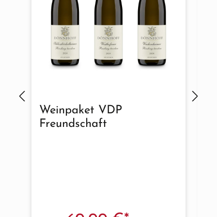
Weinpaket VDP
T
Freundschaft
De