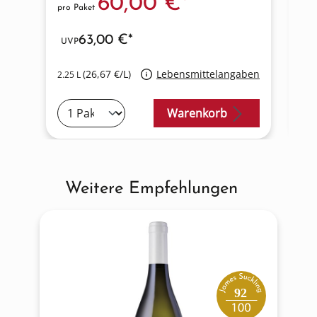
60,00 €*
pro Paket
pro
63,00 €*
UVP
(26,67 €/L)
Lebensmittelangaben
2.25 L
0.7
Warenkorb
Weitere Empfehlungen
Produktgalerie überspringen
92