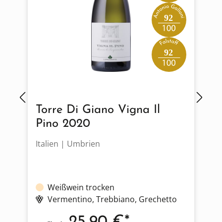
92
92
Torre Di Giano Vigna Il
Pino 2020
Italien | Umbrien
D
Weißwein trocken
Vermentino
, Trebbiano
, Grechetto
25,90 €*