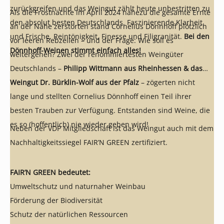
zurückgreifen und das Weingut zählt heute unbestritten zu
Als die Frostnächte im April 2024 nahezu die gesamte Ernte
den absolut besten Deutschlands. Faszinierende Klarheit
an der Nahe zerstörten stand Cornelius Dönnhoff plötzlich
und Frische, Reintönigkeit, Finesse und Filigranität.
Bei den
vor leeren Rebzeilen – und der Frage: Wie soll es
Dönnhoff-Weinen stimmt einfach alles!
weitergehen? Zwei der renommiertesten Weingüter
Deutschlands –
Philipp Wittmann aus Rheinhessen & das
Weingut Dr. Bürklin-Wolf aus der Pfalz
– zögerten nicht
lange und stellten Cornelius Dönnhoff einen Teil ihrer
besten Trauben zur Verfügung. Entstanden sind Weine, die
es so (hoffentlich) nie wieder geben wird!
Neben der VDP Mitgliedschaft ist das Weingut auch mit dem
Nachhaltigkeitssiegel FAIR’N GREEN zertifiziert.
FAIR’N GREEN bedeutet:
Umweltschutz und naturnaher Weinbau
Förderung der Biodiversität
Schutz der natürlichen Ressourcen