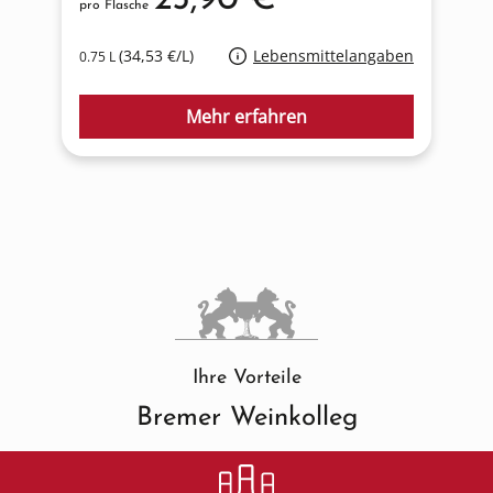
pro Flasche
p
(34,53 €/L)
Lebensmittelangaben
0.75 L
1
Mehr erfahren
Ihre Vorteile
Bremer Weinkolleg