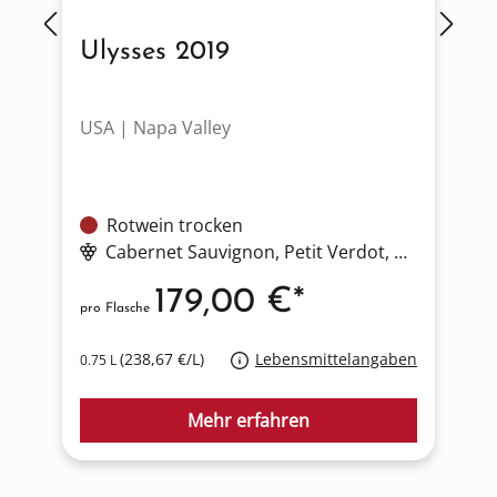
Ulysses 2019
USA | Napa Valley
I
Rotwein trocken
Cabernet Sauvignon
, Petit Verdot
, Cabernet Franc
179,00 €*
pro Flasche
p
(238,67 €/L)
Lebensmittelangaben
0.75 L
0
Mehr erfahren