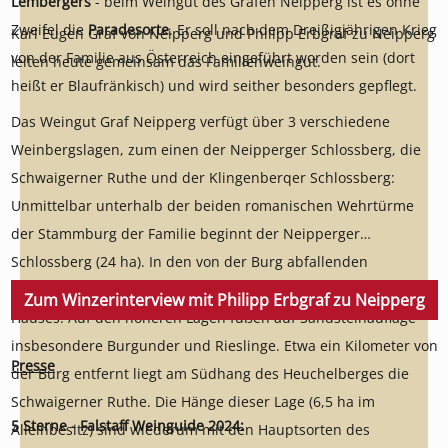
Lembergers
- beim Weingut des Grafen Neipperg ist es ohne
Zweifel die
Paradesorte
. Er soll nach dem Dreißigjährigen Krieg
Karl Eugen Graf von Neipperg und Philipp Erbgraf zu Neipperg
von der Familie aus Österreich eingeführt worden sein (dort
leiten heute gemeinsam das Familienweingut.
heißt er Blaufränkisch) und wird seither besonders gepflegt.
Das Weingut Graf Neipperg verfügt über 3 verschiedene
Weinbergslagen, zum einen der Neipperger Schlossberg, die
Schwaigerner Ruthe und der Klingenberqer Schlossberg:
Unmittelbar unterhalb der beiden romanischen Wehrtürme
der Stammburg der Familie beginnt der Neipperger
Schlossberg (24 ha). In den von der Burg abfallenden
Südhängen wachsen im Keuper die schweren Lemberger des
Zum Winzerinterview mit Philipp Erbgraf zu Neipperg
Hauses. Auf den höheren Lagen fußen auf Sandsteinauflage
insbesondere Burgunder und Rieslinge. Etwa ein Kilometer von
Presse
der Burg entfernt liegt am Südhang des Heuchelberges die
Schwaigerner Ruthe. Die Hänge dieser Lage (6,5 ha im
5 Sterne - Falstaff Weinguide 2024:
Alleinbesitz) sind wiederum mit den Hauptsorten des