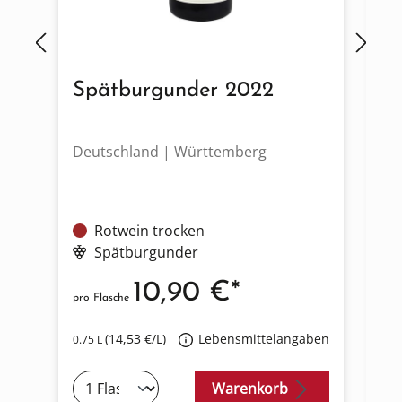
Spätburgunder 2022
M
Deutschland | Württemberg
De
Rotwein trocken
Spätburgunder
10,90 €*
pro Flasche
pro
(14,53 €/L)
Lebensmittelangaben
0.75 L
0.7
Warenkorb