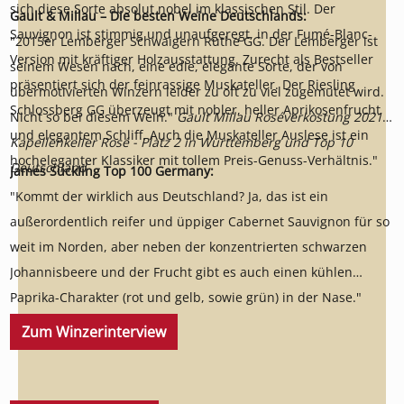
sich diese Sorte absolut nobel im klassischen Stil. Der
Gault & Millau – Die besten Weine Deutschlands:
Sauvignon ist stimmig und unaufgeregt, in der Fumé-Blanc-
"2015er Lemberger Schwaigern Ruthe GG. Der Lemberger ist
Version mit kräftiger Holzausstattung. Zurecht als Bestseller
seinem Wesen nach, eine edle, elegante Sorte, der von
präsentiert sich der feinrassige Muskateller. Der Riesling
übermotivierten Winzern leider zu oft zu viel zugemutet wird.
Schlossberg GG überzeugt mit nobler, heller Aprikosenfrucht
Nicht so bei diesem Wein."
Gault Millau Roséverkostung 2021
und elegantem Schliff. Auch die Muskateller Auslese ist ein
Kapellenkeller Rosé - Platz 2 in Württemberg und Top 10
hocheleganter Klassiker mit tollem Preis-Genuss-Verhältnis."
Deutschland
James Suckling Top 100 Germany:
"Kommt der wirklich aus Deutschland? Ja, das ist ein
außerordentlich reifer und üppiger Cabernet Sauvignon für so
weit im Norden, aber neben der konzentrierten schwarzen
Johannisbeere und der Frucht gibt es auch einen kühlen
Paprika-Charakter (rot und gelb, sowie grün) in der Nase."
Zum Winzerinterview