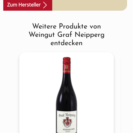
Zum Hersteller
Weitere Produkte von
Produktgalerie überspringen
Weingut Graf Neipperg
entdecken