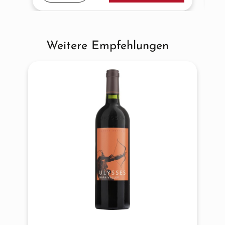
Weitere Empfehlungen
Produktgalerie überspringen