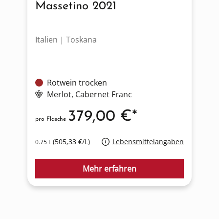
Massetino 2021
Italien | Toskana
F
Rotwein trocken
Merlot
, Cabernet Franc
379,00 €*
pro Flasche
p
(505,33 €/L)
Lebensmittelangaben
0.75 L
0
Mehr erfahren