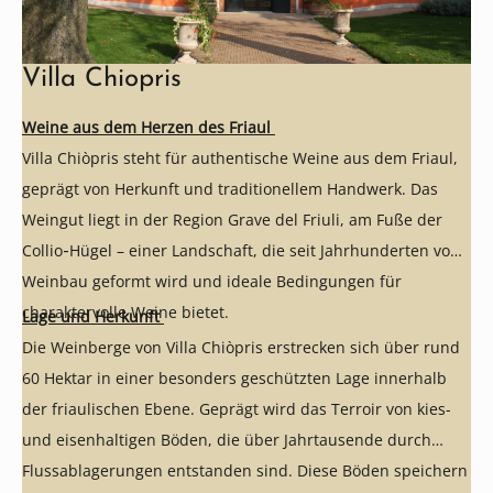
Villa Chiopris
Weine aus dem Herzen des Friaul
Villa Chiòpris steht für authentische Weine aus dem Friaul,
geprägt von Herkunft und traditionellem Handwerk. Das
Weingut liegt in der Region Grave del Friuli, am Fuße der
Collio‑Hügel – einer Landschaft, die seit Jahrhunderten vom
Weinbau geformt wird und ideale Bedingungen für
charaktervolle Weine bietet.
Lage und Herkunft
Die Weinberge von Villa Chiòpris erstrecken sich über rund
60 Hektar in einer besonders geschützten Lage innerhalb
der friaulischen Ebene. Geprägt wird das Terroir von kies-
und eisenhaltigen Böden, die über Jahrtausende durch
Flussablagerungen entstanden sind. Diese Böden speichern