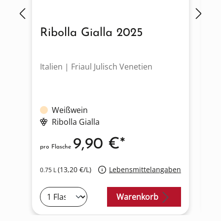
Ribolla Gialla 2025
F
Italien | Friaul Julisch Venetien
It
Weißwein
Ribolla Gialla
9,90 €*
pro Flasche
pro
(13,20 €/L)
Lebensmittelangaben
0.75 L
0.7
Warenkorb