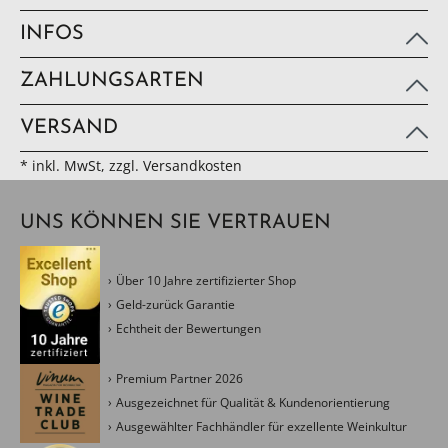
INFOS
ZAHLUNGSARTEN
VERSAND
* inkl. MwSt, zzgl. Versandkosten
UNS KÖNNEN SIE VERTRAUEN
Über 10 Jahre zertifizierter Shop
Geld-zurück Garantie
Echtheit der Bewertungen
Premium Partner 2026
Ausgezeichnet für Qualität & Kundenorientierung
Ausgewählter Fachhändler für exzellente Weinkultur