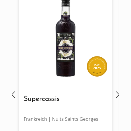
Cassis.
ISW
2025
Supercassis
C
Frankreich | Nuits Saints Georges
Fr