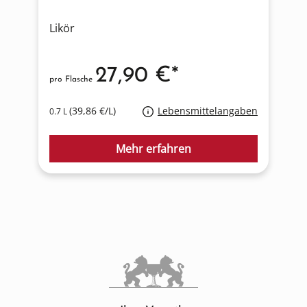
Likör
L
27,90 €*
pro Flasche
p
(39,86 €/L)
Lebensmittelangaben
0.7 L
0
Mehr erfahren