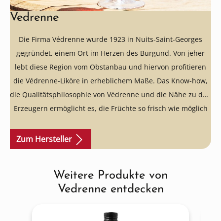
Vedrenne
Die Firma Védrenne wurde 1923 in Nuits-Saint-Georges
gegründet, einem Ort im Herzen des Burgund. Von jeher
lebt diese Region vom Obstanbau und hiervon profitieren
die Védrenne-Liköre in erheblichem Maße. Das Know-how,
die Qualitätsphilosophie von Védrenne und die Nähe zu den
Erzeugern ermöglicht es, die Früchte so frisch wie möglich
zu mazerieren, erst zu Produktionsbeginn zu pressen und
anschließend absolut oxidationsfrei zu Likören zu
Zum Hersteller
verarbeiten. Jeder Védrenne-Likör enthält 500 Gramm
Früchte, Eau-de-Vie (französische Bezeichnung für aus Obst
Weitere Produkte von
Produktgalerie überspringen
oder Weintrester destillierte Schnäpse) und Kristallzucker,
Vedrenne entdecken
aber keinerlei Zusatzstoffe - auch keine gesetzlich
erlaubten. Bekanntheit erlangte die Firma Védrenne durch
ihre ausgesprochen hochwertigen Qualitäten Crèmes de