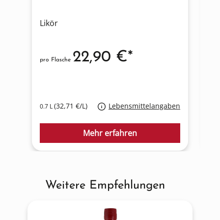
Likör
Li
22,90 €*
pro Flasche
pro
(32,71 €/L)
Lebensmittelangaben
0.7 L
0.7
Mehr erfahren
Weitere Empfehlungen
Produktgalerie überspringen