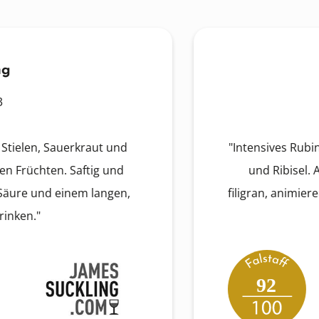
elen, Sauerkraut und
"Intensives Rubinrot 
rüchten. Saftig und
und Ribisel. Am G
e und einem langen,
filigran, animierende
en."
von
92