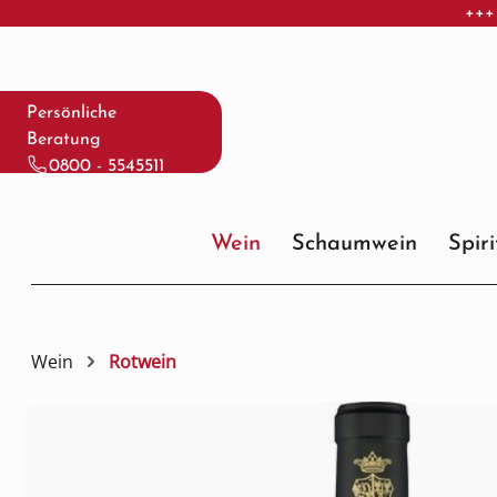
+++
 Hauptinhalt springen
Zur Suche springen
Zur Hauptnavigation springen
Persönliche
Beratung
0800 - 5545511
Wein
Schaumwein
Spir
Wein
Rotwein
Bildergalerie überspringen