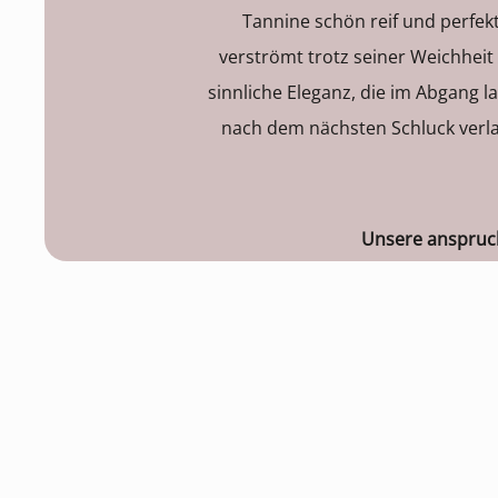
Tannine schön reif und perfe
verströmt trotz seiner Weichheit 
sinnliche Eleganz, die im Abgang l
nach dem nächsten Schluck verla
Unsere anspruc