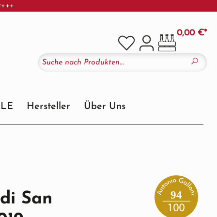
r+++
0,00 €*
ALE
Hersteller
Über Uns
94
 di San