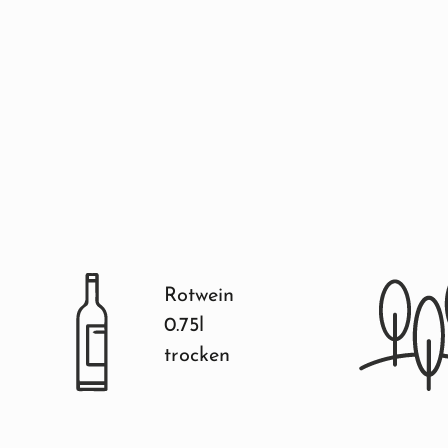
Rotwein
0.75l
trocken