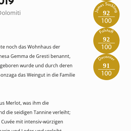
019
 Dolomiti
92
92
heute noch das Wohnhaus der
chesa Gemma de Gresti benannt,
91
o geboren wurde und durch deren
 Gonzaga das Weingut in die Familie
us Merlot, was ihm die
d die seidigen Tannine verleiht;
 Cuvée mit intensiv-würzigen