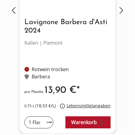
Lavignone Barbera d'Asti
D
2024
2
Italien | Piemont
It
Rotwein trocken
S
Barbera
13,90 €*
pro Flasche
pro
(18,53 €/L)
Lebensmittelangaben
0.75 L
0.7
Warenkorb