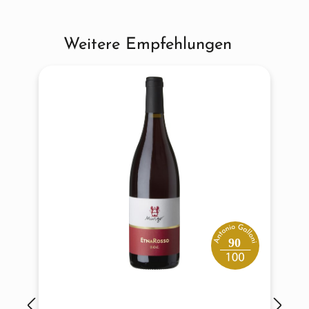
Weitere Empfehlungen
Produktgalerie überspringen
90