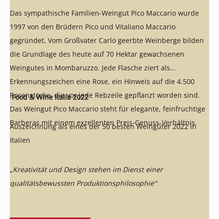
Das sympathische Familien-Weingut Pico Maccario wurde
1997 von den Brüdern Pico und Vitaliano Maccario
gegründet. Vom Großvater Carlo geerbte Weinberge bilden
die Grundlage des heute auf 70 Hektar gewachsenen
Weingutes in Mombaruzzo. Jede Flasche ziert als
Erkennungszeichen eine Rose, ein Hinweis auf die 4.500
Rosenstöcke, die vor jede Rebzeile gepflanzt worden sind.
Food & Wine Italia 2022
Das Weingut Pico Maccario steht für elegante, feinfruchtige
Barberas mit einem exzellenten Preis-Genuss-Verhältnis.
Auszeichnung als eines der 50 besten Weingüter 2022 in
Italien
„Kreativität und Design stehen im Dienst einer
qualitätsbewussten Produktionsphilosophie“