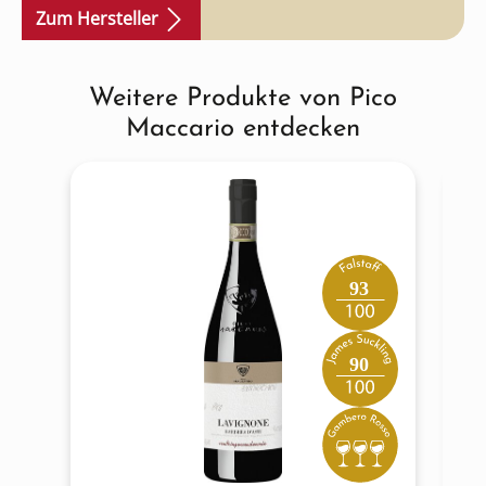
Zum Hersteller
Weitere Produkte von Pico
Produktgalerie überspringen
Maccario entdecken
93
90