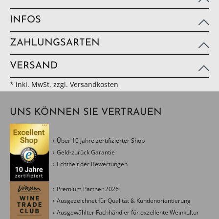
INFOS
ZAHLUNGSARTEN
VERSAND
* inkl. MwSt, zzgl. Versandkosten
UNS KÖNNEN SIE VERTRAUEN
Über 10 Jahre zertifizierter Shop
Geld-zurück Garantie
Echtheit der Bewertungen
Premium Partner 2026
Ausgezeichnet für Qualität & Kundenorientierung
Ausgewählter Fachhändler für exzellente Weinkultur