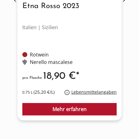
Etna Rosso 2023
Italien | Sizilien
F
Rotwein
Nerello mascalese
18,90 €*
pro Flasche
p
(25,20 €/L)
Lebensmittelangaben
0.75 L
0
Mehr erfahren