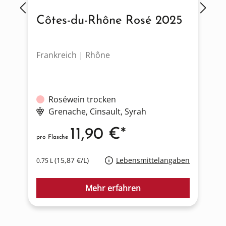
Côtes-du-Rhône Rosé 2025
Frankreich | Rhône
D
Roséwein trocken
Grenache
, Cinsault
, Syrah
11,90 €*
pro Flasche
p
(15,87 €/L)
Lebensmittelangaben
0.75 L
0
Mehr erfahren