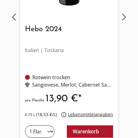
Hebo 2024
V
Italien | Toskana
It
Rotwein trocken
Sangiovese
, Merlot
, Cabernet Sauvignon
, Cab
13,90 €*
pro Flasche
pro
(18,53 €/L)
Lebensmittelangaben
0.75 L
0.7
Warenkorb