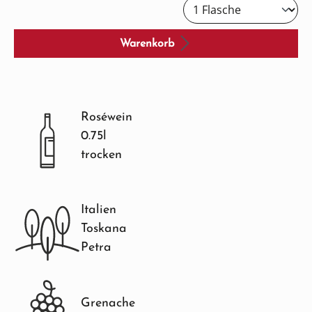
Warenkorb
Roséwein
0.75l
trocken
Italien
Toskana
Petra
Grenache