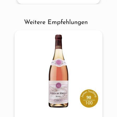
Weitere Empfehlungen
Produktgalerie überspringen
90