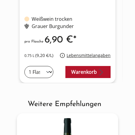
Weißwein trocken
Se
Grauer Burgunder
6,90 €*
pro Flasche
pro
(9,20 €/L)
Lebensmittelangaben
0.75 L
0.7
Warenkorb
Weitere Empfehlungen
Produktgalerie überspringen