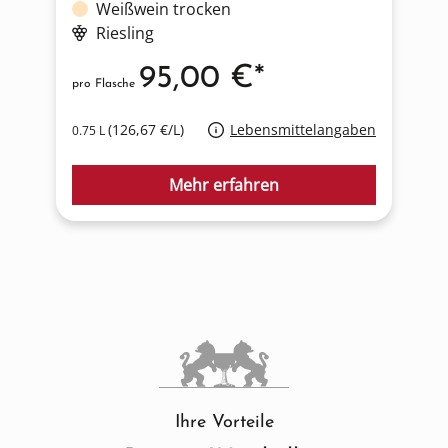
Weißwein trocken
Riesling
95,00 €*
pro Flasche
p
(126,67 €/L)
Lebensmittelangaben
0.75 L
0
Mehr erfahren
Ihre Vorteile