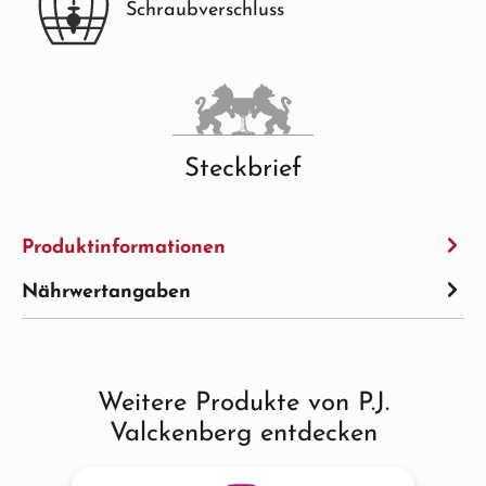
Schraubverschluss
Steckbrief
Produktinformationen
Nährwertangaben
Weitere Produkte von P.J.
Produktgalerie überspringen
Valckenberg entdecken