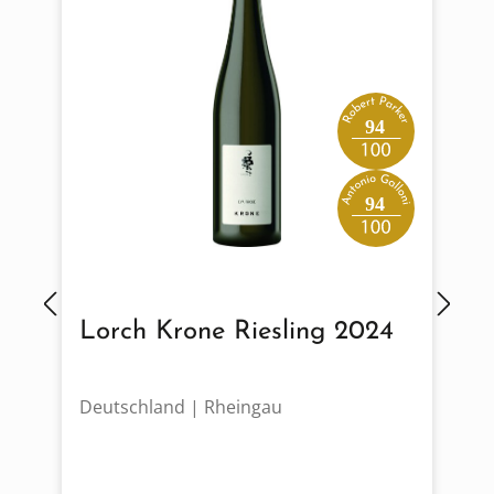
94
94
Lorch Krone Riesling 2024
Deutschland | Rheingau
Ö