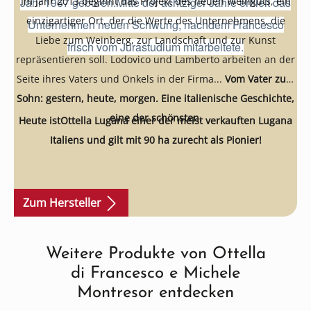
Jahr 1967 geboren.
Im Jahr 2013 beginnt das Projekt des neuen Weinguts, ein
Mitte der achtziger Jahre erhielt das
einzigartiger Ort, der die Werte des Unternehmens, die
Unternehmen neuen Schwung, nachdem Francesco
Liebe zum Weinberg, zur Landschaft und zur Kunst
frisch vom Jurastudium mitarbeitete.
repräsentieren soll. Lodovico und Lamberto arbeiten an der
Seite ihres Vaters und Onkels in der Firma...
Vom Vater zum
Sohn: gestern, heute, morgen. Eine italienische Geschichte,
eine der schönsten.
Heute istOttella Lugana einer der meist verkauften Lugana
Italiens und gilt mit 90 ha zurecht als Pionier!
Zum Hersteller
Weitere Produkte von Ottella
Produktgalerie überspringen
di Francesco e Michele
Montresor entdecken