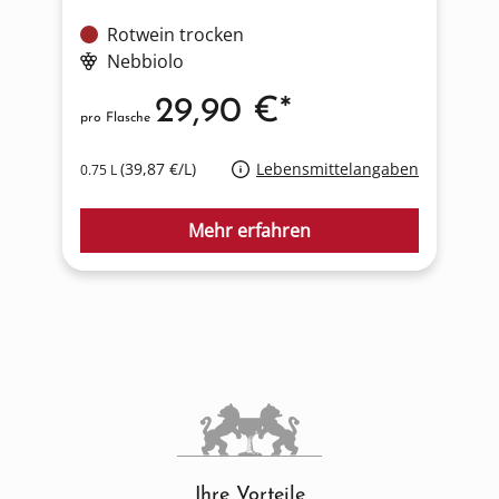
Rotwein trocken
Nebbiolo
29,90 €*
pro Flasche
p
(39,87 €/L)
Lebensmittelangaben
0.75 L
0
Mehr erfahren
Ihre Vorteile