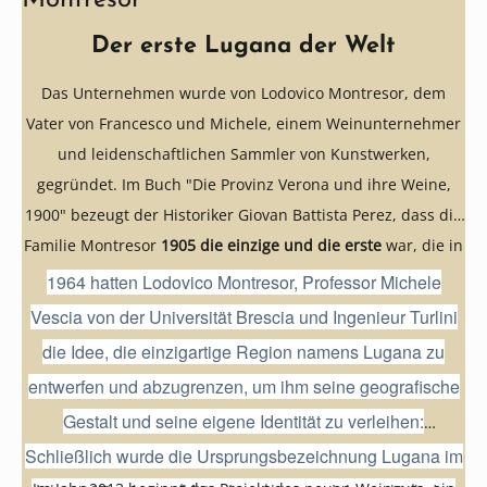
Der erste Lugana der Welt
Das Unternehmen wurde von Lodovico Montresor, dem
Vater von Francesco und Michele, einem Weinunternehmer
und leidenschaftlichen Sammler von Kunstwerken,
gegründet. Im Buch "Die Provinz Verona und ihre Weine,
1900" bezeugt der Historiker Giovan Battista Perez, dass die
Familie Montresor
1905 die einzige und die erste
war, die in
der Gegend von Verona Lugana produzierte!
1964 hatten Lodovico Montresor, Professor Michele
Vescia von der Universität Brescia und Ingenieur Turlini
die Idee, die einzigartige Region namens Lugana zu
entwerfen und abzugrenzen, um ihm seine geografische
Gestalt und seine eigene Identität zu verleihen:
Schließlich wurde die Ursprungsbezeichnung Lugana im