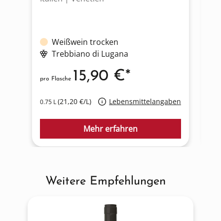
Weißwein trocken
Trebbiano di Lugana
15,90 €*
pro Flasche
pro
(21,20 €/L)
Lebensmittelangaben
0.75 L
0.7
Mehr erfahren
Weitere Empfehlungen
Produktgalerie überspringen