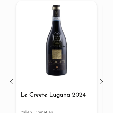
Le Creete Lugana 2024
L
Italien | Venetien
It