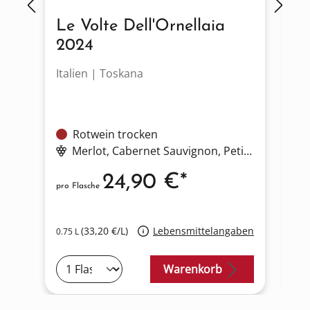
Le Volte Dell'Ornellaia
O
2024
S
Italien | Toskana
It
Rotwein trocken
Merlot
, Cabernet Sauvignon
, Petit Verdot
24,90 €*
pro Flasche
pro
(33,20 €/L)
Lebensmittelangaben
0.75 L
0.7
Warenkorb