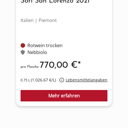
Sori San Lorenzo 2021
Italien | Piemont
F
Rotwein trocken
Nebbiolo
770,00 €*
pro Flasche
p
(1.026,67 €/L)
Lebensmittelangaben
0.75 L
0
Mehr erfahren