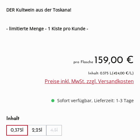
DER Kultwein aus der Toskana!
- limitierte Menge - 1 Kiste pro Kunde -
159,00 €
pro Flasche
Inhalt: 0.375 L
(424,00 €/L)
Preise inkl. MwSt. zzgl. Versandkosten
Sofort verfügbar, Lieferzeit: 1-3 Tage
auswählen
Inhalt
0,375l
2,25l
4,5l
(Diese Option ist zurzeit nicht verfügbar.)