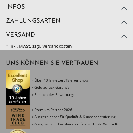
INFOS
ZAHLUNGSARTEN
VERSAND
* inkl. MwSt, zzgl. Versandkosten
UNS KÖNNEN SIE VERTRAUEN
Über 10 Jahre zertifizierter Shop
Geld-zurück Garantie
Echtheit der Bewertungen
Premium Partner 2026
Ausgezeichnet für Qualität & Kundenorientierung
Ausgewählter Fachhändler für exzellente Weinkultur