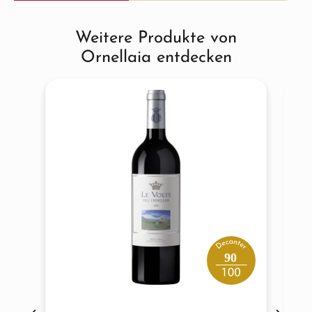
Weitere Produkte von
Produktgalerie überspringen
Ornellaia entdecken
90