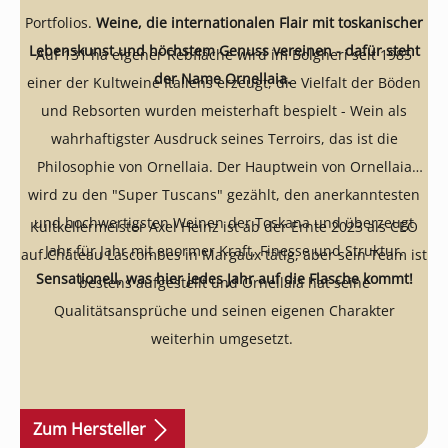
Portfolios.
Weine, die internationalen Flair mit toskanischer
Lebenskunst und höchstem Genuss vereinen - dafür steht
Auf 131 ha eigener Rebfläche wird im Bolgheri seit 1985
der Name Ornellaia.
einer der Kultweine Italiens erzeugt, die Vielfalt der Böden
und Rebsorten wurden meisterhaft bespielt - Wein als
wahrhaftigster Ausdruck seines Terroirs, das ist die
Philosophie von Ornellaia. Der Hauptwein von Ornellaia
wird zu den "Super Tuscans" gezählt, den anerkanntesten
und hochwertigsten Weinen der Toskana und überzeugt
Kultkellermeister Axel Heinz ist ab der Ernte 2023 als CEO
Jahr für Jahr mit enormer Kraft, Finesse und Struktur.
auf Château Lascombes in Margaux tätig, aber sein Team ist
Sensationell, was hier jedes Jahr auf die Flasche kommt!
bestens aufgestellt und Ornellaia hat seine
Qualitätsansprüche und seinen eigenen Charakter
weiterhin umgesetzt.
Zum Hersteller