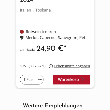
2024
S
Italien | Toskana
It
Rotwein trocken
Merlot
, Cabernet Sauvignon
, Petit Verdot
24,90 €*
pro Flasche
pro
(33,20 €/L)
Lebensmittelangaben
0.75 L
0.7
Warenkorb
Weitere Empfehlungen
Produktgalerie überspringen