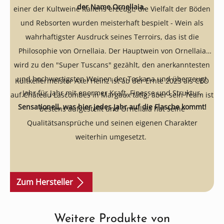
der Name Ornellaia.
einer der Kultweine Italiens erzeugt, die Vielfalt der Böden
und Rebsorten wurden meisterhaft bespielt - Wein als
wahrhaftigster Ausdruck seines Terroirs, das ist die
Philosophie von Ornellaia. Der Hauptwein von Ornellaia
wird zu den "Super Tuscans" gezählt, den anerkanntesten
und hochwertigsten Weinen der Toskana und überzeugt
Kultkellermeister Axel Heinz ist ab der Ernte 2023 als CEO
Jahr für Jahr mit enormer Kraft, Finesse und Struktur.
auf Château Lascombes in Margaux tätig, aber sein Team ist
Sensationell, was hier jedes Jahr auf die Flasche kommt!
bestens aufgestellt und Ornellaia hat seine
Qualitätsansprüche und seinen eigenen Charakter
weiterhin umgesetzt.
Zum Hersteller
Weitere Produkte von
Produktgalerie überspringen