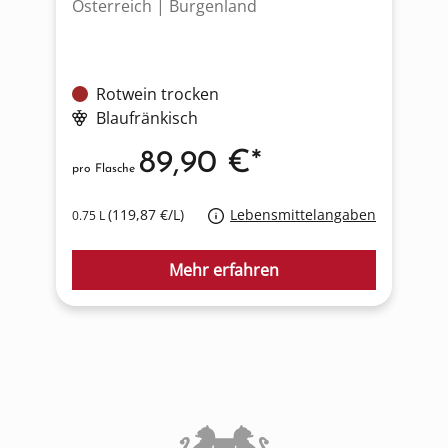
Österreich | Burgenland
D
Rotwein trocken
Blaufränkisch
89,90 €*
pro Flasche
p
(119,87 €/L)
Lebensmittelangaben
0.75 L
0
Mehr erfahren