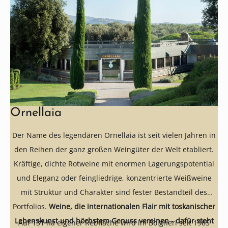
Ornellaia
Der Name des legendären Ornellaia ist seit vielen Jahren in
den Reihen der ganz großen Weingüter der Welt etabliert.
Kräftige, dichte Rotweine mit enormen Lagerungspotential
und Eleganz oder feingliedrige, konzentrierte Weißweine
mit Struktur und Charakter sind fester Bestandteil des
Portfolios.
Weine, die internationalen Flair mit toskanischer
Lebenskunst und höchstem Genuss vereinen - dafür steht
Auf 131 ha eigener Rebfläche wird im Bolgheri seit 1985