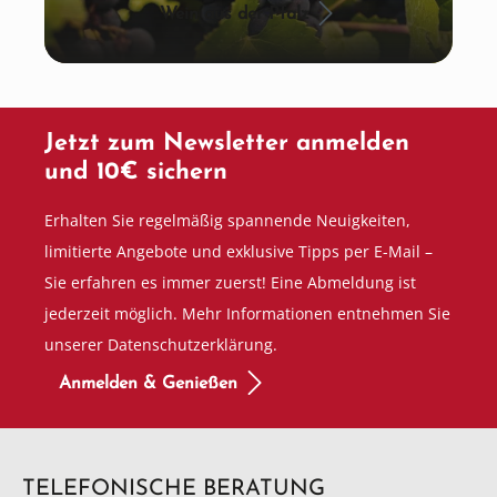
Wein aus der Pfalz
Jetzt zum Newsletter anmelden
und 10€ sichern
Erhalten Sie regelmäßig spannende Neuigkeiten,
limitierte Angebote und exklusive Tipps per E-Mail –
Sie erfahren es immer zuerst! Eine Abmeldung ist
jederzeit möglich. Mehr Informationen entnehmen Sie
unserer Datenschutzerklärung.
Anmelden & Genießen
TELEFONISCHE BERATUNG