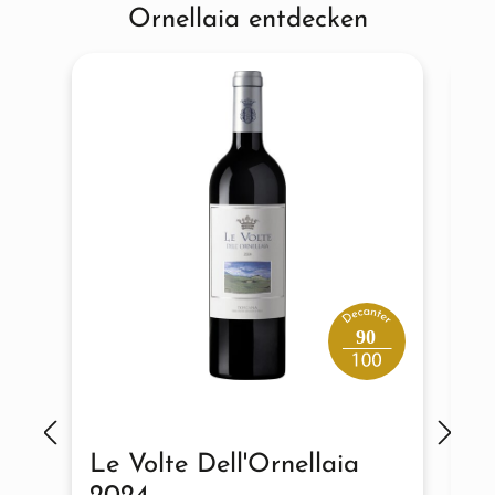
Ornellaia entdecken
90
Le Volte Dell'Ornellaia
O