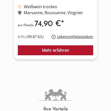
Weißwein trocken
Marsanne
, Roussanne
, Viognier
74,90 €*
pro Flasche
p
(99,87 €/L)
Lebensmittelangaben
0.75 L
0
Mehr erfahren
Ihre Vorteile