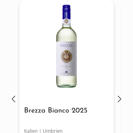
Brezza Bianco 2025
B
Italien | Umbrien
It