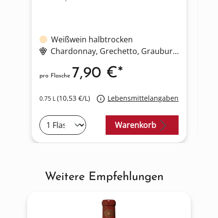
Weißwein halbtrocken
Chardonnay
, Grechetto
, Grauburgunder
7,90 €*
pro Flasche
pro
(10,53 €/L)
Lebensmittelangaben
0.75 L
0.7
Warenkorb
Weitere Empfehlungen
Produktgalerie überspringen