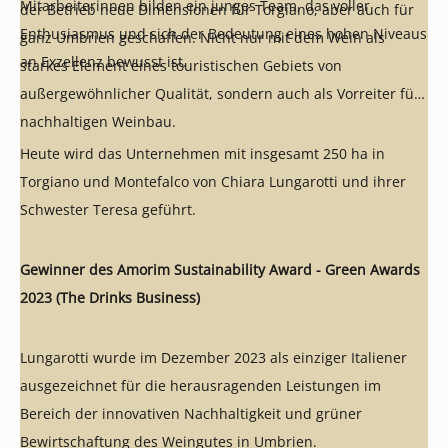
Mitarbeiterinnen bilden ein junges Team, das voller
der Betrieb neue Dimensionen für Torgiano, aber auch für
Enthusiasmus und sich der Bedeutung eines hohen Niveaus
ganz Umbrien geschaffen. Nicht nur mit dem Wein als
an Exzellenz bewusst ist.
starkes Element eines touristischen Gebiets von
außergewöhnlicher Qualität, sondern auch als Vorreiter für
nachhaltigen Weinbau.
Heute wird das Unternehmen mit insgesamt 250 ha in
Torgiano und Montefalco von Chiara Lungarotti und ihrer
Schwester Teresa geführt.
Gewinner des Amorim Sustainability Award - Green Awards
2023 (The Drinks Business)
Lungarotti wurde im Dezember 2023 als einziger Italiener
ausgezeichnet für die herausragenden Leistungen im
Bereich der innovativen Nachhaltigkeit und grüner
Bewirtschaftung des Weingutes in Umbrien.