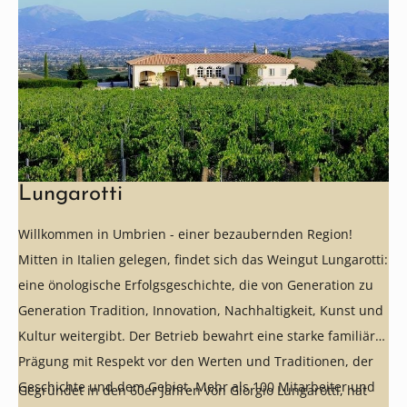
Lungarotti
Willkommen in Umbrien - einer bezaubernden Region!
Mitten in Italien gelegen, findet sich das Weingut Lungarotti:
eine önologische Erfolgsgeschichte, die von Generation zu
Generation Tradition, Innovation, Nachhaltigkeit, Kunst und
Kultur weitergibt. Der Betrieb bewahrt eine starke familiäre
Prägung mit Respekt vor den Werten und Traditionen, der
Geschichte und dem Gebiet. Mehr als 100 Mitarbeiter und
Gegründet in den 60er Jahren von Giorgio Lungarotti, hat