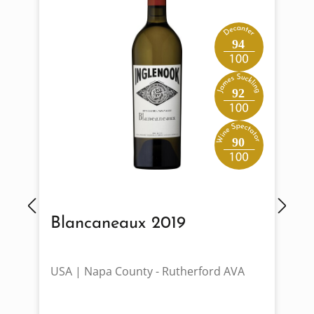
94
92
90
Blancaneaux 2019
USA | Napa County - Rutherford AVA
I