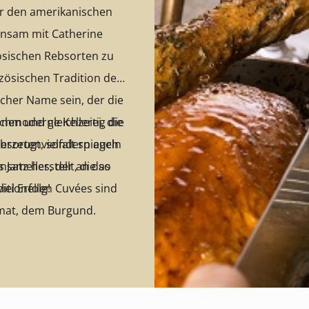
er den amerikanischen
insam mit Catherine
zösischen Rebsorten zu
nzösischen Tradition der
licher Name sein, der die
en und gleichzeitig die
chmoderne Kellerei, die
sortenvielfalt spiegeln
 erzeugt, sondern auch
satz herstellt, die so
ditionellen Cuvées sind
iel Erfolg!
mat, dem Burgund.