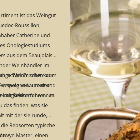
ortiment ist das Weingut
uedoc-Roussillon,
Inhaber Catherine und
res Önologiestudiums
zers aus dem Beaujolais
bender Weinhändler im
n junge Weinmacher kaum
erbrachte. Er kehrte von
, weswegen Laurent und
 Perspektiven und dem
rke mit Rebsortenweinen
de Languedoc fuhren. Im
 das finden, was sie
t mit der sie runde,
die Rebsorten typische
Melvyn Master, einen
nten.