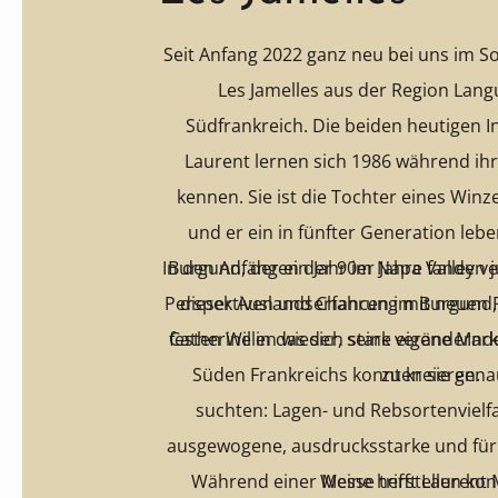
Seit Anfang 2022 ganz neu bei uns im S
Les Jamelles aus der Region Lang
Südfrankreich. Die beiden heutigen 
Laurent lernen sich 1986 während ih
kennen. Sie ist die Tochter eines Win
und er ein in fünfter Generation le
In den Anfängen der 90er Jahre fande
Burgund, der ein Jahr im Napa Valley v
Perspektiven und Chancen im Burgund
dieser Auslandserfahrung mit neuen
festen Willen wieder, seine eigene Ma
Catherine in das sich stark verändern
Süden Frankreichs konnten sie genau
zu kreieren.
suchten: Lagen- und Rebsortenvielfal
ausgewogene, ausdrucksstarke und für 
Während einer Messe trifft Laurent 
Weine herstellen kon