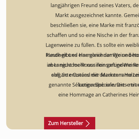
langjährigen Freund seines Vaters, d
Markt ausgezeichnet kannte. Geme
beschließen sie, eine Marke mit fran
schaffen und so eine Nische in der fra
Lagenweine zu füllen. Es sollte ein weib
Rundheit und Harmonie der Weine beton
Heute gibt es eine gleichnamige und ho
im Languedoc-Roussillon gefundene Reb
aber nicht mehr nur reinsortige Weine
elegante Cuvées mit dezentem Holzein
soll. So entstand der Markenname Les Jamelles, der an das
genannte Sélection Spéciale. Diese tra
Languedoc erinnert - mit v
eine Hommage an Catherines Hei
Zum Hersteller