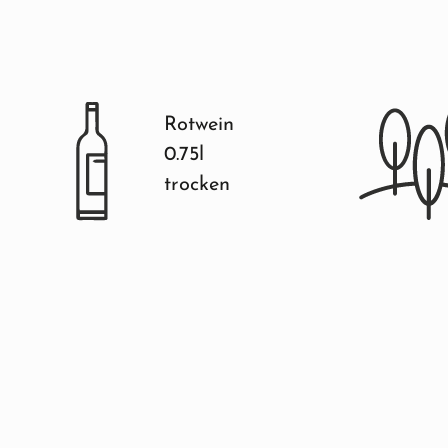
Rotwein
0.75l
trocken