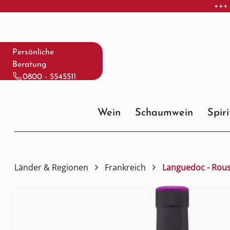
+++ 
 Hauptinhalt springen
Zur Suche springen
Zur Hauptnavigation springen
Persönliche
Beratung
0800 - 5545511
Wein
Schaumwein
Spir
Länder & Regionen
Frankreich
Languedoc - Rous
Bildergalerie überspringen