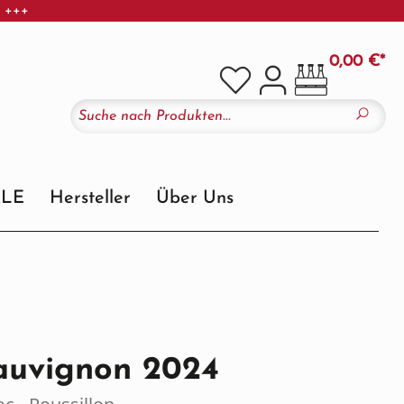
r +++
0,00 €*
ALE
Hersteller
Über Uns
auvignon 2024