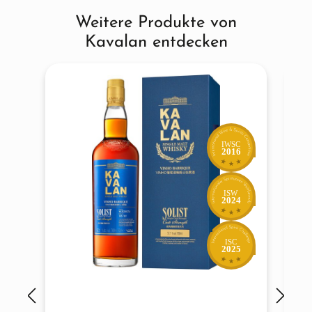
Weitere Produkte von
Produktgalerie überspringen
Kavalan entdecken
IWSC
2016
ISW
2024
ISC
2025