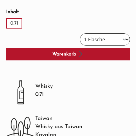
auswählen
Inhalt
0,7l
Warenkorb
Whisky
0.7l
Taiwan
Whisky aus Taiwan
Kavalan