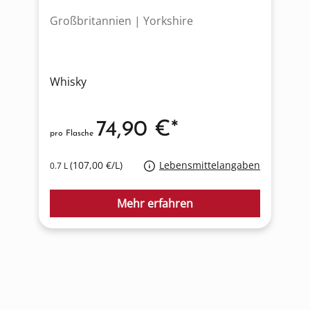
Großbritannien | Yorkshire
I
Whisky
W
74,90 €*
pro Flasche
p
(107,00 €/L)
Lebensmittelangaben
0.7 L
0
Mehr erfahren