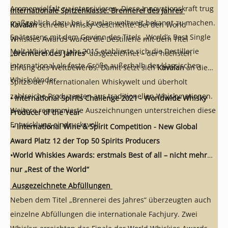
Aromenvielfalt zu intensivieren. Diese Innovationskraft trug
Internationale Spitzenklasse: Brennerei des Jahres
maßgeblich dazu bei, Kavalan weltweit bekannt zu machen.
Kavalan
schreibt Whisky‑Geschichte: Bei den World
Spätestens mit dem Gewinn des Titels „World’s Best Single
Whiskies Awards wurde die Destillerie mit dem Titel
Malt Whisky“ im Jahr 2015 etablierte sich die Destillerie
„Brennerei des Jahres“
ausgezeichnet – der höchsten
international als feste Größe außerhalb der klassischen
Ehrung des Wettbewerbs. Damit setzt sich
Kavalan
an die
Whiskyländer.
Spitze der internationalen Whiskywelt und überholt
zahlreiche Produzenten aus traditionellen Whiskynationen.
• International Spirits Challenge 2021 - Worldwide Whisky
Weitere renommierte Auszeichnungen unterstreichen diese
Producer of the Year
Entwicklung eindrucksvoll:
•
International Wine & Spirit
Competition - New Global
Award Platz 12 der Top 50 Spirits Producers
•World Whiskies Awards: erstmals Best of all – nicht mehr
nur „Rest of the World“
Ausgezeichnete Abfüllungen
Neben dem Titel „Brennerei des Jahres“ überzeugten auch
einzelne Abfüllungen die internationale Fachjury. Zwei