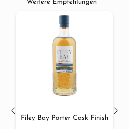
Weitere Empfehlungen
Produktgalerie überspringen
Filey Bay Porter Cask Finish