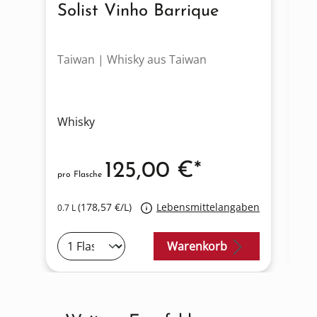
Solist Vinho Barrique
T
Taiwan | Whisky aus Taiwan
Ta
Whisky
Wh
125,00 €*
pro Flasche
pro
(178,57 €/L)
Lebensmittelangaben
0.7 L
0.7
Warenkorb