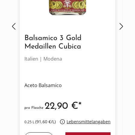
Balsamico 3 Gold
G
Medaillen Cubica
Italien | Modena
It
Aceto Balsamico
Co
22,90 €*
pro Flasche
pro
(91,60 €/L)
Lebensmittelangaben
0.25 L
0.2