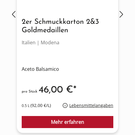
2er Schmuckkarton 2&3
Goldmedaillen
Italien | Modena
I
Aceto Balsamico
A
46,00 €*
pro Stück
p
(92,00 €/L)
Lebensmittelangaben
0.5 L
0
Mehr erfahren