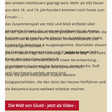
den antiken Holzfässern geprägt wird. Mehr als 600 Fässer
aus dem 18. und 19. Jahrhundert kommen noch heute zum
Einsatz –
das Zusammenspiel von Holz und Most entfaltet über
Jahrzehnte hinweg das unverwechselbare Giusti-Aroma.
An der Spitze des Hauses Giusti gestaltet Claudio Stefani die
Kastanie sorgt hier für die klassische dunkelbraune Farbe,
Zukunft mit Respekt vor Tradition, Innovationskraft und
Kirsche für Weichheit & Ausgewogenheit, Wacholder steuert
nachhaltigem Denken.
die harzige Komponente bei und Traubeneiche verleiht
Jedes Produkt trägt das Gütesiegel
„Made in Italy“
und steht
ihnen den typischen Vanilleduft –
für italienische Handwerkskunst sowie Verantwortung
so entstehen harmonische Balsamico, deren Farbe, Duft
gegenüber Umwelt, Region und Gemeinschaft.
und Geschmack perfekt vereint sind.
Über die Jahre entstanden zudem weitere
Essigspezialitäten, die den Geist des Hauses fortführen und
die Balsamico-Kunst weltweit erlebbar machen.
Die Welt von Giusti - jetzt als Video -