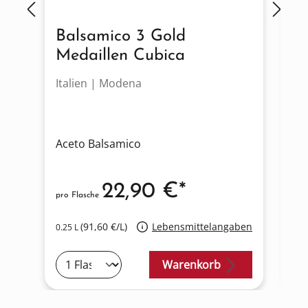
Balsamico 3 Gold
G
Medaillen Cubica
Italien | Modena
It
Aceto Balsamico
Co
22,90 €*
pro Flasche
pro
(91,60 €/L)
Lebensmittelangaben
0.25 L
0.2
Warenkorb