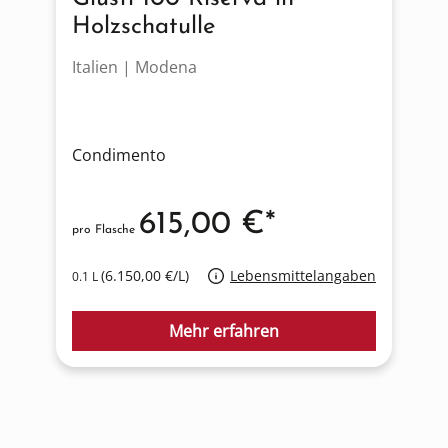
Holzschatulle
Italien | Modena
I
Condimento
C
615,00 €*
pro Flasche
p
(6.150,00 €/L)
Lebensmittelangaben
0.1 L
0
Mehr erfahren