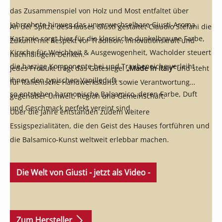
das Zusammenspiel von Holz und Most entfaltet über
Jahrzehnte hinweg das unverwechselbare Giusti-Aroma.
An der Spitze des Hauses Giusti gestaltet Claudio Stefani die
Kastanie sorgt hier für die klassische dunkelbraune Farbe,
Zukunft mit Respekt vor Tradition, Innovationskraft und
Kirsche für Weichheit & Ausgewogenheit, Wacholder steuert
nachhaltigem Denken.
die harzige Komponente bei und Traubeneiche verleiht
Jedes Produkt trägt das Gütesiegel
„Made in Italy“
und steht
ihnen den typischen Vanilleduft –
für italienische Handwerkskunst sowie Verantwortung
so entstehen harmonische Balsamico, deren Farbe, Duft
gegenüber Umwelt, Region und Gemeinschaft.
und Geschmack perfekt vereint sind.
Über die Jahre entstanden zudem weitere
Essigspezialitäten, die den Geist des Hauses fortführen und
die Balsamico-Kunst weltweit erlebbar machen.
Die Welt von Giusti - jetzt als Video -
Zum Hersteller