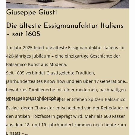
Giuseppe Giusti
Die älteste Essigmanufaktur Italiens
– seit 1605
Im Jahr 2025 feiert die älteste Essigmanufaktur Italiens ihr
420-jähriges Jubiläum – eine einzigartige Geschichte der
Balsamico-Kunst aus Modena.
Seit 1605 verbindet Giusti gelebte Tradition,
jahrhundertealtes Know-how und ein über 17 Generationen
bewahrtes Familienerbe mit einer modernen, nachhaltigen
Unternehmensphilosophie.
Auf Basis eines alten Rezepts entstehen Spitzen-Balsamico-
Essige, deren Charakter entscheidend von der Reifedauer in
den antiken Holzfässern geprägt wird. Mehr als 600 Fässer
aus dem 18. und 19. Jahrhundert kommen noch heute zum
Einsatz –