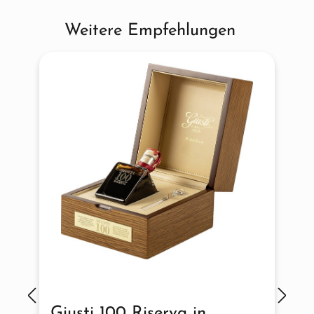
Weitere Empfehlungen
Produktgalerie überspringen
Giusti 100 Riserva in