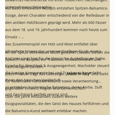
Unternehmensphilosophie.
Auf Basis eines alten Rezepts entstehen Spitzen-Balsamico-
Essige, deren Charakter entscheidend von der Reifedauer in
den antiken Holzfässern geprägt wird. Mehr als 600 Fässer
aus dem 18. und 19. Jahrhundert kommen noch heute zum
Einsatz –
das Zusammenspiel von Holz und Most entfaltet über
Jahrzehnte hinweg das unverwechselbare Giusti-Aroma.
An der Spitze des Hauses Giusti gestaltet Claudio Stefani die
Kastanie sorgt hier für die klassische dunkelbraune Farbe,
Zukunft mit Respekt vor Tradition, Innovationskraft und
Kirsche für Weichheit & Ausgewogenheit, Wacholder steuert
nachhaltigem Denken.
die harzige Komponente bei und Traubeneiche verleiht
Jedes Produkt trägt das Gütesiegel
„Made in Italy“
und steht
ihnen den typischen Vanilleduft –
für italienische Handwerkskunst sowie Verantwortung
so entstehen harmonische Balsamico, deren Farbe, Duft
gegenüber Umwelt, Region und Gemeinschaft.
und Geschmack perfekt vereint sind.
Über die Jahre entstanden zudem weitere
Essigspezialitäten, die den Geist des Hauses fortführen und
die Balsamico-Kunst weltweit erlebbar machen.