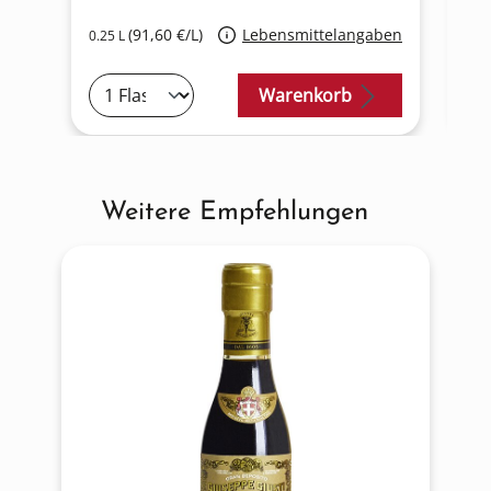
(91,60 €/L)
Lebensmittelangaben
0.25 L
0.2
Warenkorb
Weitere Empfehlungen
Produktgalerie überspringen