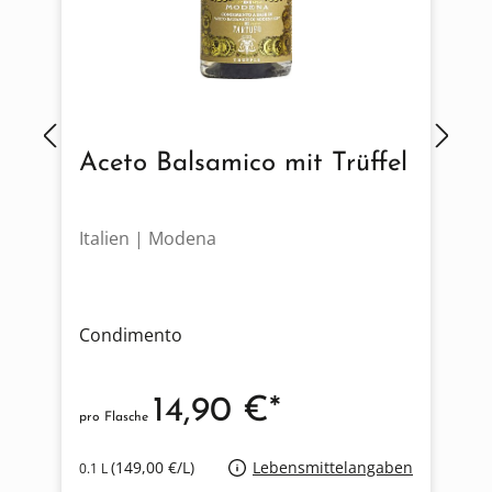
Aceto Balsamico mit Trüffel
Italien | Modena
I
Condimento
C
14,90 €*
pro Flasche
p
(149,00 €/L)
Lebensmittelangaben
0.1 L
0