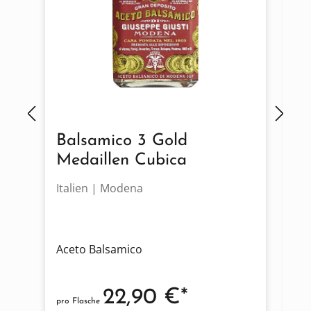
Balsamico 3 Gold
G
Medaillen Cubica
Italien | Modena
It
Aceto Balsamico
Co
22,90 €*
pro Flasche
pro