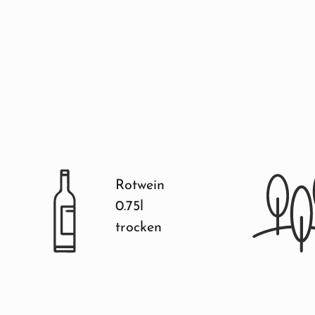
Rotwein
0.75l
trocken