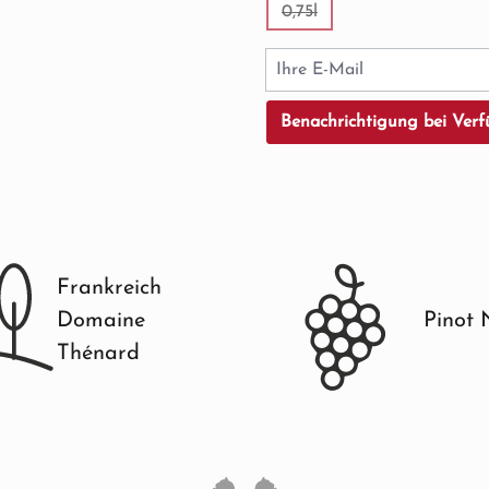
0,75l
(Diese Option ist zurzeit ni
Ihre E-Mail
Benachrichtigung bei Verf
Frankreich
Domaine
Pinot 
Thénard