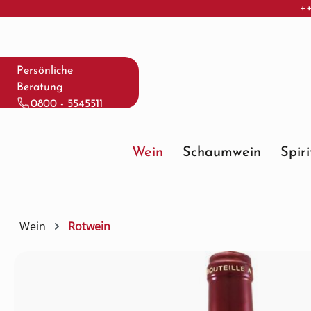
++
 Hauptinhalt springen
Zur Suche springen
Zur Hauptnavigation springen
Persönliche
Beratung
0800 - 5545511
Wein
Schaumwein
Spir
Wein
Rotwein
Bildergalerie überspringen