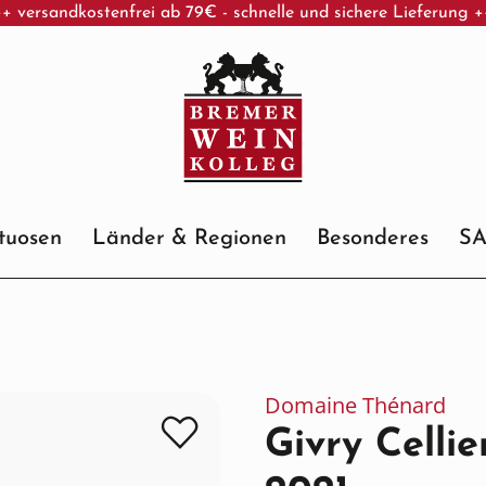
+ versandkostenfrei ab 79€ - schnelle und sichere Lieferung 
ituosen
Länder & Regionen
Besonderes
S
Domaine Thénard
Givry Celli