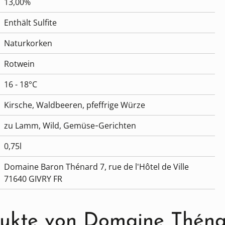
13,00%
Enthält Sulfite
Naturkorken
Rotwein
16 - 18°C
Kirsche, Waldbeeren, pfeffrige Würze
zu Lamm, Wild, Gemüse‑Gerichten
0,75l
Domaine Baron Thénard 7, rue de l'Hôtel de Ville
71640 GIVRY FR
dukte von Domaine Théna