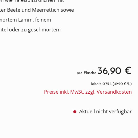
n wie Tafelspitzröllchen mit
er Beete und Meerrettich sowie
chmortem Lamm, feinem
achtel oder zu geschmortem
36,90 €
pro Flasche
Inhalt: 0.75 L
(49,20 €/L)
Preise inkl. MwSt. zzgl. Versandkosten
Aktuell nicht verfügbar