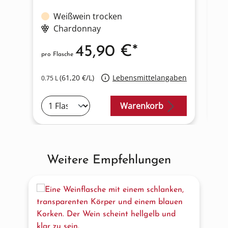
Weißwein trocken
Chardonnay
45,90 €*
pro Flasche
pro
(61,20 €/L)
Lebensmittelangaben
0.75 L
0.7
Warenkorb
Weitere Empfehlungen
Produktgalerie überspringen