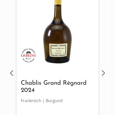
Chablis Grand Régnard
B
2024
2
Frankreich | Burgund
Fr