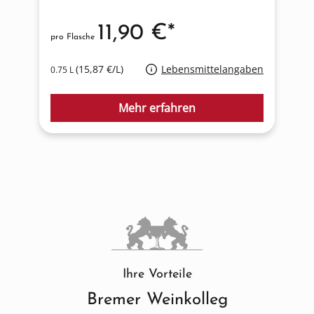
11,90 €*
pro Flasche
p
(15,87 €/L)
Lebensmittelangaben
0.75 L
0
Mehr erfahren
Ihre Vorteile
Bremer Weinkolleg