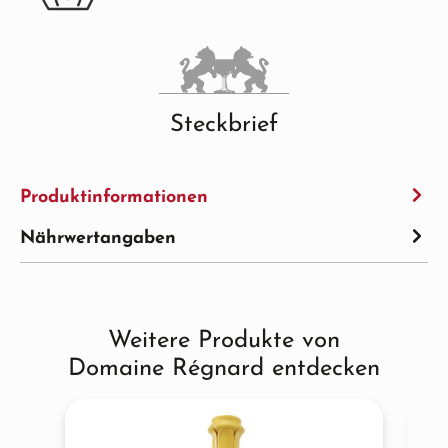
Steckbrief
Produktinformationen
Nährwertangaben
Weitere Produkte von
Produktgalerie überspringen
Domaine Régnard entdecken