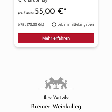
Chardonnay
55,00 €*
pro Flasche
p
(73,33 €/L)
Lebensmittelangaben
0.75 L
0
Mehr erfahren
Ihre Vorteile
Bremer Weinkolleg