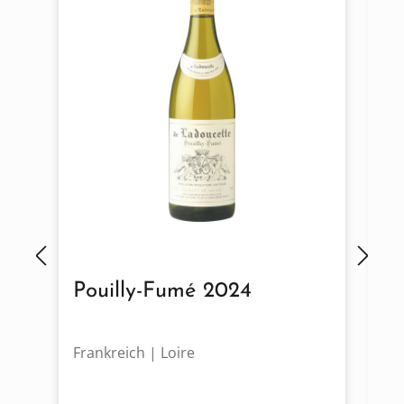
Pouilly-Fumé 2024
L
B
Frankreich | Loire
Fr