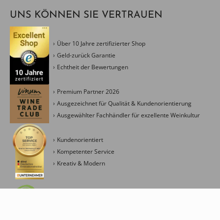
UNS KÖNNEN SIE VERTRAUEN
Über 10 Jahre zertifizierter Shop
Geld-zurück Garantie
Echtheit der Bewertungen
Premium Partner 2026
Ausgezeichnet für Qualität & Kundenorientierung
Ausgewählter Fachhändler für exzellente Weinkultur
Kundenorientiert
Kompetenter Service
Kreativ & Modern
Management Ressourceneinsatz
Fokus Energieverbrauch