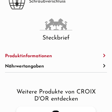
Schraubverschluss
Steckbrief
Produktinformationen
Nährwertangaben
Weitere Produkte von CROIX
Produktgalerie überspringen
D'OR entdecken