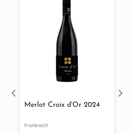
Merlot Croix d'Or 2024
C
2
Frankreich
Fr