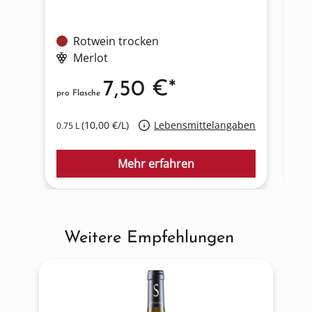
Rotwein trocken
Merlot
7,50 €*
pro Flasche
pro
(10,00 €/L)
Lebensmittelangaben
0.75 L
0.7
Mehr erfahren
Weitere Empfehlungen
Produktgalerie überspringen