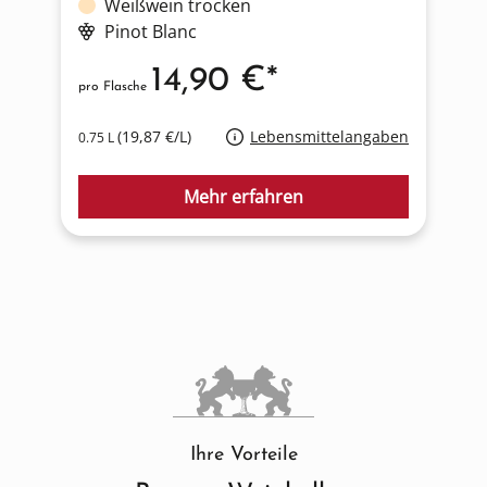
Weißwein trocken
Pinot Blanc
14,90 €*
pro Flasche
p
(19,87 €/L)
Lebensmittelangaben
0.75 L
0
Mehr erfahren
Ihre Vorteile