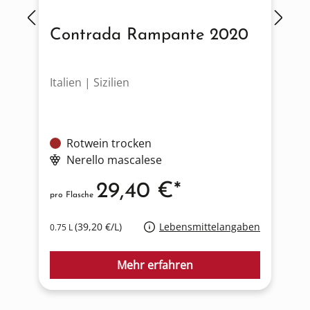
Contrada Rampante 2020
Italien | Sizilien
F
Rotwein trocken
Nerello mascalese
29,40 €*
pro Flasche
p
(39,20 €/L)
Lebensmittelangaben
0.75 L
0
Mehr erfahren