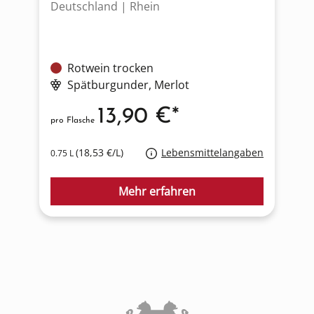
Deutschland | Rhein
S
Rotwein trocken
Spätburgunder
, Merlot
13,90 €*
pro Flasche
p
(18,53 €/L)
Lebensmittelangaben
0.75 L
0
Mehr erfahren