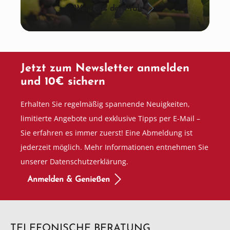
Wein aus der Pfalz
Jetzt zum Newsletter anmelden
und 10€ sichern
Erhalten Sie regelmäßig spannende Neuigkeiten,
limitierte Angebote und exklusive Tipps per E-Mail –
Sie erfahren es immer zuerst! Eine Abmeldung ist
jederzeit möglich. Mehr Informationen entnehmen Sie
unserer Datenschutzerklärung.
Anmelden & Genießen
TELEFONISCHE BERATUNG