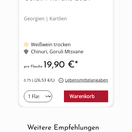
Georgien | Kartlien
Ge
Weißwein trocken
Chinuri
, Goruli Mtsvane
19,90 €*
pro Flasche
pro
(26,53 €/L)
Lebensmittelangaben
0.75 L
0.7
Warenkorb
Weitere Empfehlungen
Produktgalerie überspringen