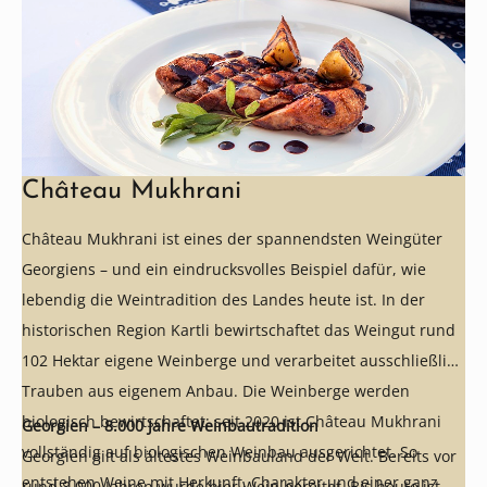
Château Mukhrani
Château Mukhrani ist eines der spannendsten Weingüter
Georgiens – und ein eindrucksvolles Beispiel dafür, wie
lebendig die Weintradition des Landes heute ist. In der
historischen Region Kartli bewirtschaftet das Weingut rund
102 Hektar eigene Weinberge und verarbeitet ausschließlich
Trauben aus eigenem Anbau. Die Weinberge werden
biologisch bewirtschaftet; seit 2020 ist Château Mukhrani
Georgien – 8.000 Jahre Weinbautradition
vollständig auf biologischen Weinbau ausgerichtet. So
Georgien gilt als ältestes Weinbauland der Welt. Bereits vor
entstehen Weine mit Herkunft, Charakter und einer ganz
rund 8.000 Jahren wurde hier Wein bereitet. Bis heute ist