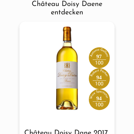
Château Doisy Daene
entdecken
97
94
94
Château Doisy Dane 2017