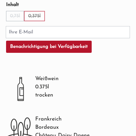
auswählen
Inhalt
0,75l
0,375l
(Diese Option ist zurzeit nicht verfügbar.)
(Diese Option ist zurzeit nicht verfügbar.)
Ihre E-Mail
Benachrichtigung bei Verfügbarkeit
Weißwein
0.375l
trocken
Frankreich
Bordeaux
Château Doisy Daene