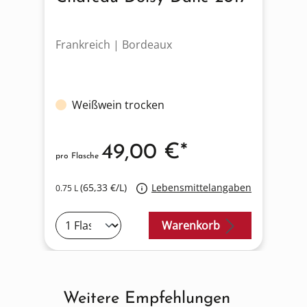
Frankreich | Bordeaux
Weißwein trocken
49,00 €*
pro Flasche
(65,33 €/L)
Lebensmittelangaben
0.75 L
Warenkorb
Weitere Empfehlungen
Produktgalerie überspringen