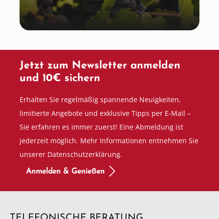
Wein aus der Pfalz
Jetzt zum Newsletter anmelden
und 10€ sichern
Erhalten Sie regelmäßig spannende Neuigkeiten,
limitierte Angebote und exklusive Tipps per E-Mail –
Sie erfahren es immer zuerst! Eine Abmeldung ist
jederzeit möglich. Mehr Informationen entnehmen Sie
unserer Datenschutzerklärung.
Anmelden & Genießen
TELEFONISCHE BERATUNG