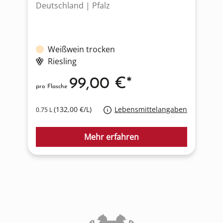
Deutschland | Pfalz
D
Weißwein trocken
Riesling
99,00 €*
pro Flasche
p
(132,00 €/L)
Lebensmittelangaben
0.75 L
0
Mehr erfahren