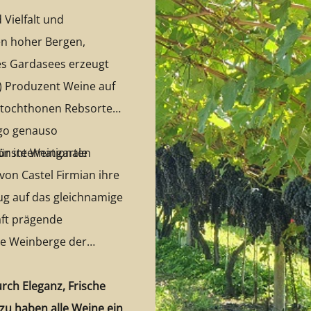
 Vielfalt und
en hoher Bergen,
es Gardasees erzeugt
) Produzent Weine auf
autochthonen Rebsorten
ego genauso
ür internationale
hönste Weingarten
.
von Castel Firmian ihre
g auf das gleichnamige
aft prägende
die Weinberge der
rch Eleganz, Frische
zu haben alle Weine ein