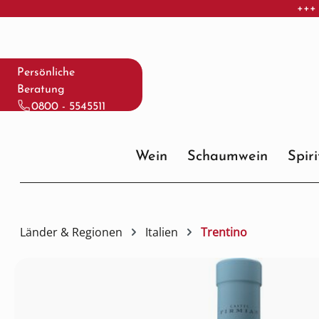
+++ 
 Hauptinhalt springen
Zur Suche springen
Zur Hauptnavigation springen
Persönliche
Beratung
0800 - 5545511
Wein
Schaumwein
Spir
Länder & Regionen
Italien
Trentino
Bildergalerie überspringen