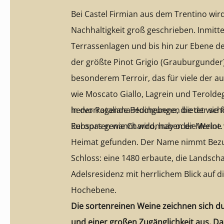
Bei Castel Firmian aus dem Trentino wird
Nachhaltigkeit groß geschrieben. Inmitt
Terrassenlagen und bis hin zur Ebene d
der größte Pinot Grigio (Grauburgunder
besonderem Terroir, das für viele der 
wie Moscato Giallo, Lagrein und Terold
hervorragende Bedingungen bietet wie f
In der Rotaliana-Hochebene, die der sc
Rebsorten wie Chardonnay oder Merlot
Europas genannt wird, haben die Weine 
Heimat gefunden. Der Name nimmt Bezu
Schloss: eine 1480 erbaute, die Landsch
Adelsresidenz mit herrlichem Blick auf 
Hochebene.
Die sortenreinen Weine zeichnen sich du
und einer großen Zugänglichkeit aus. Da