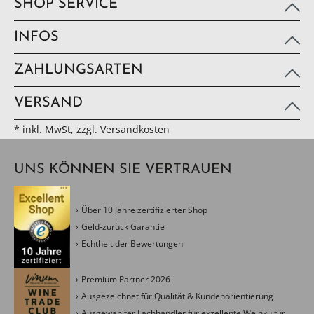
SHOP SERVICE
INFOS
ZAHLUNGSARTEN
VERSAND
* inkl. MwSt, zzgl. Versandkosten
UNS KÖNNEN SIE VERTRAUEN
Über 10 Jahre zertifizierter Shop
Geld-zurück Garantie
Echtheit der Bewertungen
Premium Partner 2026
Ausgezeichnet für Qualität & Kundenorientierung
Ausgewählter Fachhändler für exzellente Weinkultur