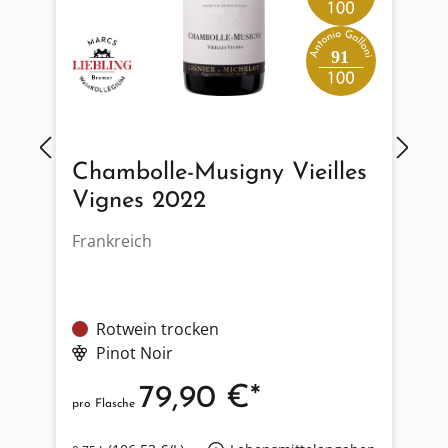
91
Chambolle-Musigny Vieilles
Vignes 2022
Frankreich
F
Rotwein trocken
Pinot Noir
79,90 €*
pro Flasche
p