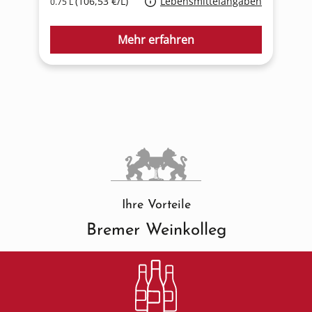
(106,53 €/L)
Lebensmittelangaben
0.75 L
1
Mehr erfahren
Ihre Vorteile
Bremer Weinkolleg