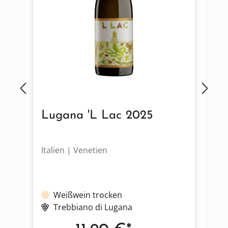
Lugana 'L Lac 2025
T
Italien | Venetien
It
Weißwein trocken
Trebbiano di Lugana