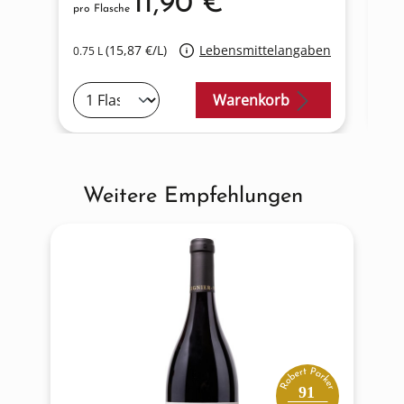
11,90 €*
pro Flasche
pro
(15,87 €/L)
Lebensmittelangaben
0.75 L
0.7
Warenkorb
Weitere Empfehlungen
Produktgalerie überspringen
91