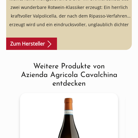
zwei wunderbare Rotwein-Klassiker erzeugt: Ein herrlich
kraftvoller Valpolicella, der nach dem Ripasso-Verfahren
erzeugt wird und ein eindrucksvoller, unglaublich dichter
und kräftiger Amarone. Faszinierende Qualitäten aus dem
Weinbaugebiet Venetien, die wir Ihnen unbedingt
Zum Hersteller
empfehlen möchten.
Weitere Produkte von
Produktgalerie überspringen
Azienda Agricola Cavalchina
entdecken