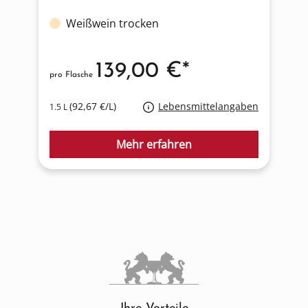
Weißwein trocken
139,00 €*
pro Flasche
p
(92,67 €/L)
Lebensmittelangaben
1.5 L
0
Mehr erfahren