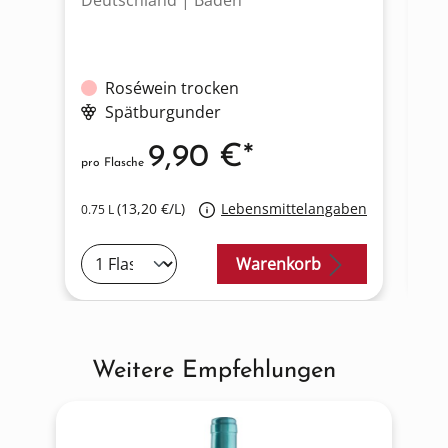
Deutschland | Baden
De
Roséwein trocken
Spätburgunder
9,90 €*
pro Flasche
pro
(13,20 €/L)
Lebensmittelangaben
0.75 L
0.7
Warenkorb
Weitere Empfehlungen
Produktgalerie überspringen