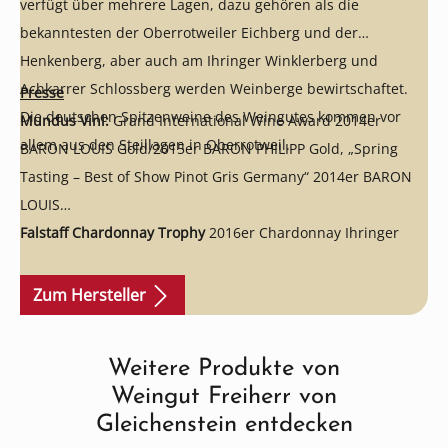
verfügt über mehrere Lagen, dazu gehören als die
bekanntesten der Oberrotweiler Eichberg und der
Henkenberg, aber auch am Ihringer Winklerberg und
Achkarrer Schlossberg werden Weinberge bewirtschaftet.
Presse
Die deutschen Spitzenweine des Weingutes kommen vor
Mundus Vini:
Grand International Wine Award 2014er
allem aus den Steillagen in Oberrotweil.
BARON LOUIS Gold/2015er BARON PHILIPP Gold, „Spring
Tasting – Best of Show Pinot Gris Germany“ 2014er BARON
LOUIS
Falstaff Chardonnay Trophy
2016er Chardonnay Ihringer
Winklerberg – 90 Punkte
Falstaff Sparkling Trophy
2015er Pinot & Chardonnay Extra
Zum Hersteller
Brut – 90 Punkte
Fastaff Spätburgunder Trophy
2017er Baron Philipp
Weitere Produkte von
Produktgalerie überspringen
Spätburgunder Oberrotweiler Eichberg – 92 Punkte
Weingut Freiherr von
Decanter World Wine Awards
2014er BARON LOUIS – Silber /
Gleichenstein entdecken
2015er BARON PHILIPP – Silber