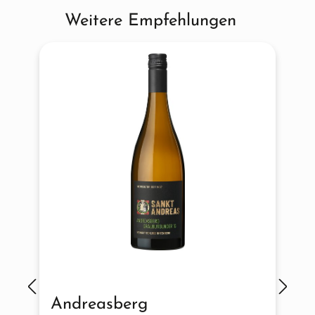
Weitere Empfehlungen
Produktgalerie überspringen
Andreasberg