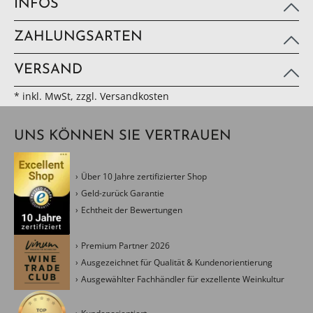
INFOS
ZAHLUNGSARTEN
VERSAND
* inkl. MwSt, zzgl. Versandkosten
UNS KÖNNEN SIE VERTRAUEN
Über 10 Jahre zertifizierter Shop
Geld-zurück Garantie
Echtheit der Bewertungen
Premium Partner 2026
Ausgezeichnet für Qualität & Kundenorientierung
Ausgewählter Fachhändler für exzellente Weinkultur