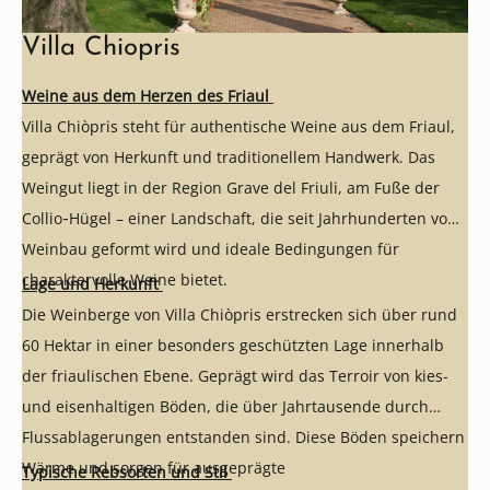
Villa Chiopris
Weine aus dem Herzen des Friaul
Villa Chiòpris steht für authentische Weine aus dem Friaul,
geprägt von Herkunft und traditionellem Handwerk. Das
Weingut liegt in der Region Grave del Friuli, am Fuße der
Collio‑Hügel – einer Landschaft, die seit Jahrhunderten vom
Weinbau geformt wird und ideale Bedingungen für
charaktervolle Weine bietet.
Lage und Herkunft
Die Weinberge von Villa Chiòpris erstrecken sich über rund
60 Hektar in einer besonders geschützten Lage innerhalb
der friaulischen Ebene. Geprägt wird das Terroir von kies-
und eisenhaltigen Böden, die über Jahrtausende durch
Flussablagerungen entstanden sind. Diese Böden speichern
Wärme und sorgen für ausgeprägte
Typische Rebsorten und Stil