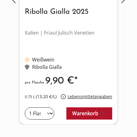
Ribolla Gialla 2025
F
Italien | Friaul Julisch Venetien
It
Weißwein
Ribolla Gialla
9,90 €*
pro Flasche
pro
(13,20 €/L)
Lebensmittelangaben
0.75 L
0.7
Warenkorb