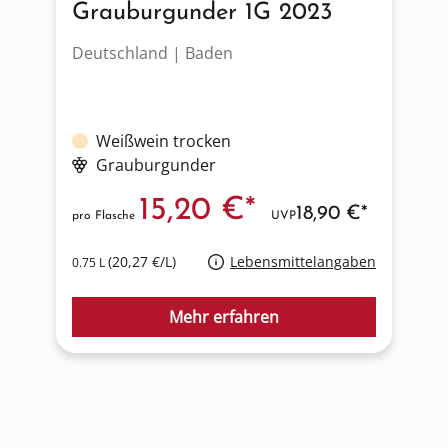
Grauburgunder 1G 2023
Deutschland | Baden
I
Weißwein trocken
Grauburgunder
15,20 €*
18,90 €*
pro Flasche
UVP
p
(20,27 €/L)
Lebensmittelangaben
0.75 L
0
Mehr erfahren