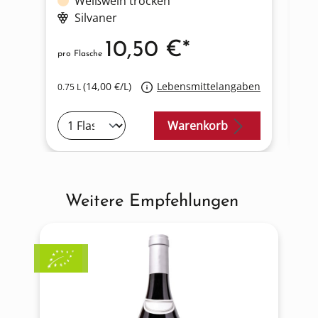
Weißwein trocken
Silvaner
10,50 €*
pro Flasche
pro
(14,00 €/L)
Lebensmittelangaben
0.75 L
0.7
Warenkorb
Weitere Empfehlungen
Produktgalerie überspringen