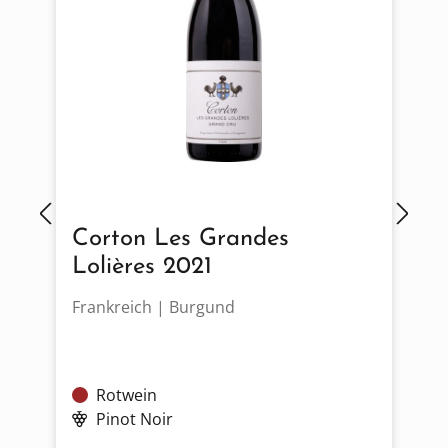
Corton Les Grandes
Lolières 2021
Frankreich | Burgund
F
Rotwein
Pinot Noir