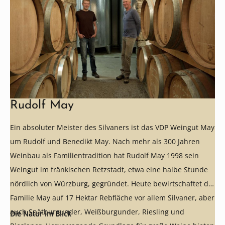
Rudolf May
Ein absoluter Meister des Silvaners ist das VDP Weingut May
um Rudolf und Benedikt May. Nach mehr als 300 Jahren
Weinbau als Familientradition hat Rudolf May 1998 sein
Weingut im fränkischen Retzstadt, etwa eine halbe Stunde
nördlich von Würzburg, gegründet. Heute bewirtschaftet die
Familie May auf 17 Hektar Rebfläche vor allem Silvaner, aber
auch Spätburgunder, Weißburgunder, Riesling und
Die Natur im Blick