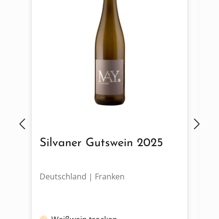
Silvaner Gutswein 2025
S
Deutschland | Franken
De