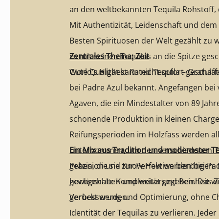
an den weltbekannten Tequila Rohstoff,
Mit Authentizität, Leidenschaft und dem
Besten Spirituosen der Welt gezählt zu 
es mit seinen Tequilas an die Spitze gesc
Zentrales Thema: Zeit
World’s Highest Rated Tequila – Gratulat
Gute Qualität kann nicht sofort geschaf
bei Padre Azul bekannt. Angefangen bei
Agaven, die ein Mindestalter von 89 Ja
schonende Produktion in kleinen Chargen
Reifungsperioden im Holzfass werden all
unternommen, um den verschiedenen Teq
Ein Mix aus Tradition und modernster T
geben, die sie zur Perfektion benötigen.
Präzision und Know-How werden bei Padr
gewünschte Komplexität und Reinheit wir
hochgehalten und weitergegeben. Das Zie
gerückt werden.
Verbesserung und Optimierung, ohne Ch
Identität der Tequilas zu verlieren. Jede