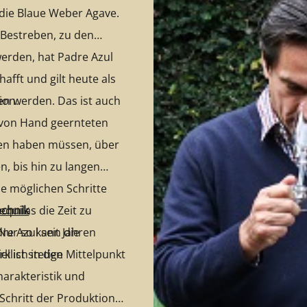
 die Blaue Weber Agave.
 Bestreben, zu den
werden, hat Padre Azul
hafft und gilt heute als
ion.
fen werden. Das ist auch
 von Hand geernteten
hren haben müssen, über
, bis hin zu langen
e möglichen Schritte
uilas die Zeit zu
echnik
 Nur so kann die
e Azul seit Jahren
klich in den Mittelpunkt
l ist stetige
arakteristik und
r Schritt der Produktion