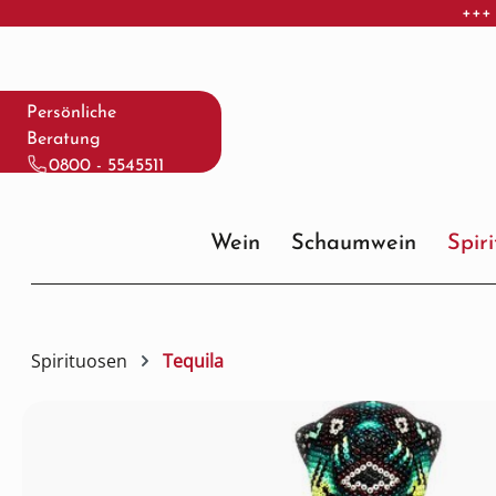
+++ 
 Hauptinhalt springen
Zur Suche springen
Zur Hauptnavigation springen
Persönliche
Beratung
0800 - 5545511
Wein
Schaumwein
Spir
Spirituosen
Tequila
Bildergalerie überspringen