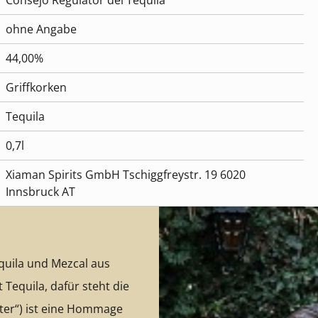
Consejo Regulator del Tequila
ohne Angabe
44,00%
Griffkorken
Tequila
0,7l
Xiaman Spirits GmbH Tschiggfreystr. 19 6020
Innsbruck AT
quila und Mezcal aus
t Tequila, dafür steht die
ter“) ist eine Hommage