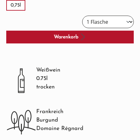
0,75l
Warenkorb
Weißwein
0.75l
trocken
Frankreich
Burgund
Domaine Régnard