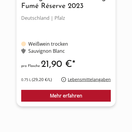
Fumé Réserve 2023
Deutschland | Pfalz
I
Weißwein trocken
Sauvignon Blanc
21,90 €*
pro Flasche
p
(29,20 €/L)
Lebensmittelangaben
0.75 L
1
Mehr erfahren