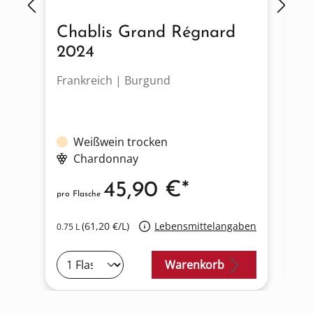
Chablis Grand Régnard
P
2024
Frankreich | Burgund
Fr
Weißwein trocken
Chardonnay
45,90 €*
pro Flasche
pro
(61,20 €/L)
Lebensmittelangaben
0.75 L
0.7
Warenkorb