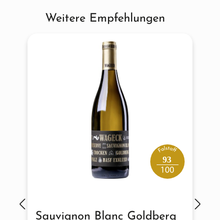
Weitere Empfehlungen
Produktgalerie überspringen
93
Sauvignon Blanc Goldberg