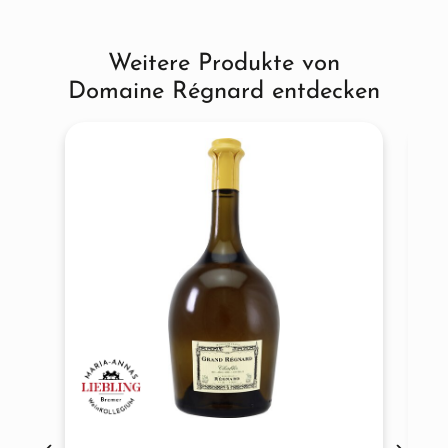
Weitere Produkte von
Produktgalerie überspringen
Domaine Régnard entdecken