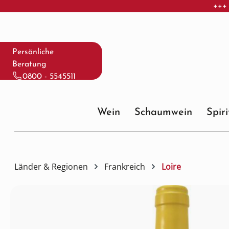
+++ 
 Hauptinhalt springen
Zur Suche springen
Zur Hauptnavigation springen
Persönliche
Beratung
0800 - 5545511
Wein
Schaumwein
Spir
Länder & Regionen
Frankreich
Loire
Bildergalerie überspringen