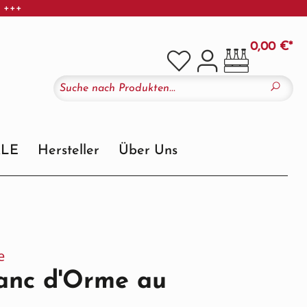
r +++
0,00 €*
ALE
Hersteller
Über Uns
e
lanc d'Orme au