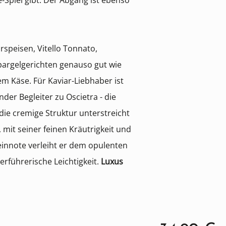
e-Spiel gibt. Der Abgang ist ebenso
rspeisen, Vitello Tonnato,
pargelgerichten genauso gut wie
em Käse. Für Kaviar-Liebhaber ist
nder Begleiter zu Oscietra - die
die cremige Struktur unterstreicht
 mit seiner feinen Kräutrigkeit und
einnote verleiht er dem opulenten
rführerische Leichtigkeit.
Luxus