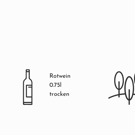
Rotwein
0.75l
trocken