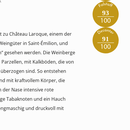
x
93
 zu Château Laroque, einem der
91
eingüter in Saint-Émilion, und
in“ gesehen werden. Die Weinberge
 Parzellen, mit Kalkböden, die von
überzogen sind. So entstehen
d mit kraftvollem Körper, die
n der Nase intensive rote
ge Tabaknoten und ein Hauch
engmaschig und druckvoll mit