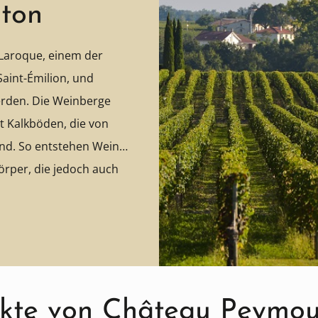
ton
Laroque, einem der
aint-Émilion, und
erden. Die Weinberge
it Kalkböden, die von
nd. So entstehen Weine
örper, die jedoch auch
ukte von Château Peymou