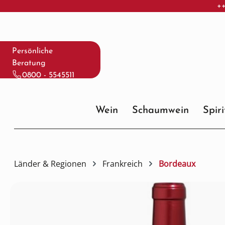
++
 Hauptinhalt springen
Zur Suche springen
Zur Hauptnavigation springen
Persönliche
Beratung
0800 - 5545511
Wein
Schaumwein
Spir
Länder & Regionen
Frankreich
Bordeaux
Bildergalerie überspringen