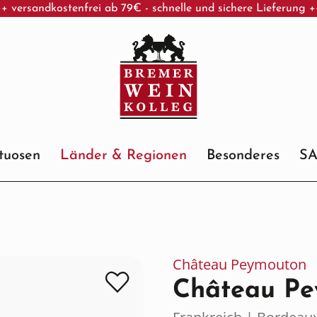
+ versandkostenfrei ab 79€ - schnelle und sichere Lieferung 
ituosen
Länder & Regionen
Besonderes
S
Château Peymouton
Château Pe