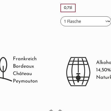
0,75l
Frankreich
Alkoho
Bordeaux
14,50%
Château
Natur
Peymouton