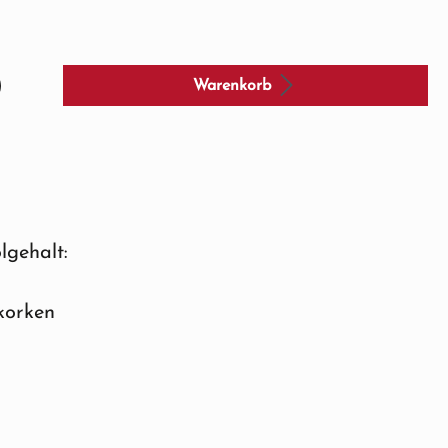
Warenkorb
lgehalt:
korken