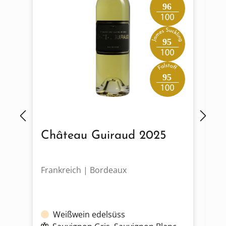
96
95
95
Château Guiraud 2025
C
F
Frankreich | Bordeaux
Fr
Weißwein edelsüss