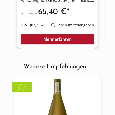
Sauvignon Gris
, Sauvignon Blanc
, Sémillon
65,40 €*
pro Flasche
pro
(87,20 €/L)
Lebensmittelangaben
0.75 L
0.3
Mehr erfahren
Weitere Empfehlungen
Produktgalerie überspringen