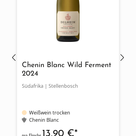
Chenin Blanc Wild Ferment
2024
Südafrika | Stellenbosch
D
Weißwein trocken
Chenin Blanc
13,90 €*
pro Flasche
p