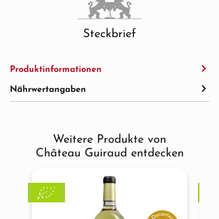
Steckbrief
Produktinformationen
Nährwertangaben
Weitere Produkte von
Produktgalerie überspringen
Château Guiraud entdecken