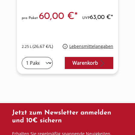
60,00 €*
63,00 €*
pro Paket
UVP
p
(26,67 €/L)
Lebensmittelangaben
2.25 L
1
Warenkorb
Jetzt zum Newsletter anmelden
und 10€ sichern
Erhalten Sie regelmäßig spannende Neuigkeiten,