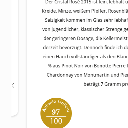
Der Cristal Rosé 2015 ist fein, lebhaft und 
Kreide, Minze, weißem Pfeffer, Rosenblättern
Salzigkeit kommen im Glas sehr lebhaft zur G
von jugendlicher, klassischer Strenge geprägt
der geringeren Dosage, die Kellermeister Jea
derzeit bevorzugt. Dennoch finde ich den R
einen Hauch vollständiger als den Blanc. Di
% aus Pinot Noir von Bonotte Pierre Robe
Chardonnay von Montmartin und Pierre V
beträgt 7 Gramm pro Lite
97