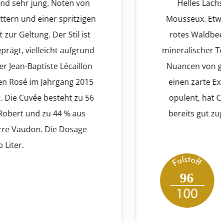
sehr jung. Noten von
Helles Lachs-Kupf
 und einer spritzigen
Mousseux. Etwas krä
eltung. Der Stil ist
rotes Waldbeerkonf
, vielleicht aufgrund
mineralischer Touch,
n-Baptiste Lécaillon
Nuancen von gelbem
osé im Jahrgang 2015
einen zarte Extrak
e Cuvée besteht zu 56
opulent, hat Charm
rt und zu 44 % aus
bereits gut zugängl
audon. Die Dosage
face
r.
96