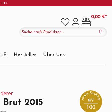
r +++
0,00 €*
ALE
Hersteller
Über Uns
derer
97
é Brut 2015