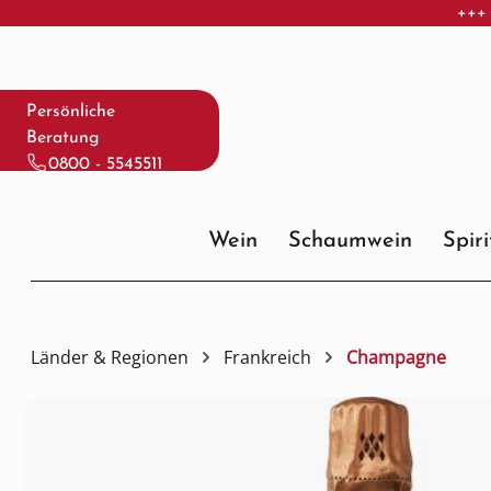
+++ 
 Hauptinhalt springen
Zur Suche springen
Zur Hauptnavigation springen
Persönliche
Beratung
0800 - 5545511
Wein
Schaumwein
Spir
Länder & Regionen
Frankreich
Champagne
Bildergalerie überspringen