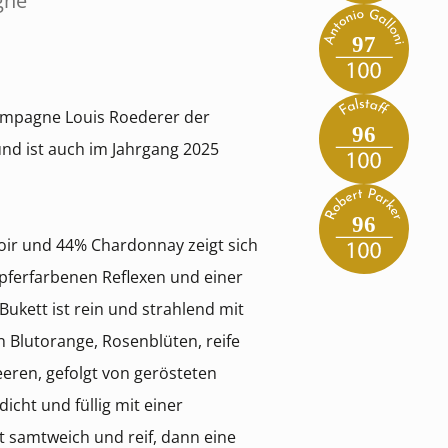
gne
97
ampagne Louis Roederer der
96
 und ist auch im Jahrgang 2025
96
oir und 44% Chardonnay zeigt sich
pferfarbenen Reflexen und einer
ukett ist rein und strahlend mit
 Blutorange, Rosenblüten, reife
ren, gefolgt von gerösteten
cht und füllig mit einer
t samtweich und reif, dann eine