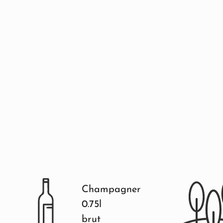
Champagner
0.75l
brut