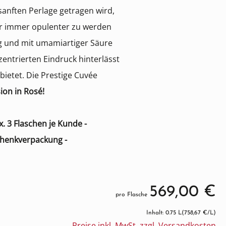
 sanften Perlage getragen wird,
 immer opulenter zu werden
zig und mit umamiartiger Säure
zentrierten Eindruck hinterlässt
bietet.
Die Prestige Cuvée
sion in Rosé!
x. 3 Flaschen je Kunde -
schenkverpackung -
569,00 €
pro Flasche
Inhalt: 0.75 L
(758,67 €/L)
Preise inkl. MwSt. zzgl. Versandkosten