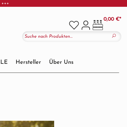
r +++
0,00 €*
ALE
Hersteller
Über Uns