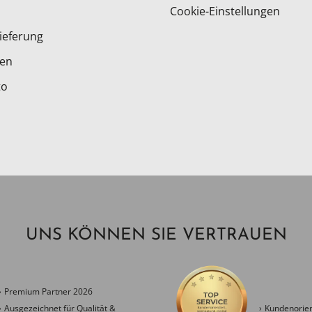
Cookie-Einstellungen
ieferung
ten
to
UNS KÖNNEN SIE VERTRAUEN
Premium Partner 2026
Ausgezeichnet für Qualität &
Kundenorien