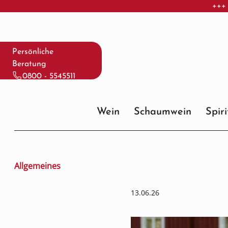
+++ 
 Hauptinhalt springen
Zur Suche springen
Zur Hauptnavigation springen
Persönliche
Beratung
0800 - 5545511
Wein
Schaumwein
Spir
Allgemeines
13.06.26