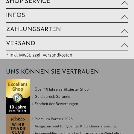
SHOP SERVICE
INFOS
ZAHLUNGSARTEN
VERSAND
* inkl. MwSt, zzgl. Versandkosten
UNS KÖNNEN SIE VERTRAUEN
Über 10 Jahre zertifizierter Shop
Geld-zurück Garantie
Echtheit der Bewertungen
Premium Partner 2026
Ausgezeichnet für Qualität & Kundenorientierung
Ausgewählter Fachhändler für exzellente Weinkultur