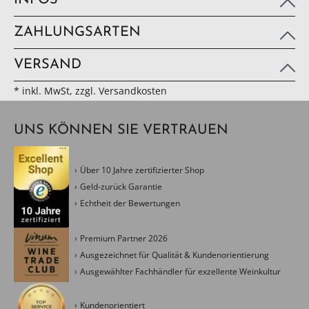
INFOS
ZAHLUNGSARTEN
VERSAND
* inkl. MwSt, zzgl. Versandkosten
UNS KÖNNEN SIE VERTRAUEN
Über 10 Jahre zertifizierter Shop
Geld-zurück Garantie
Echtheit der Bewertungen
Premium Partner 2026
Ausgezeichnet für Qualität & Kundenorientierung
Ausgewählter Fachhändler für exzellente Weinkultur
Kundenorientiert