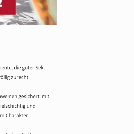
ente, die guter Sekt
öllig zurecht.
mweinen gesichert: mit
vielschichtig und
em Charakter.