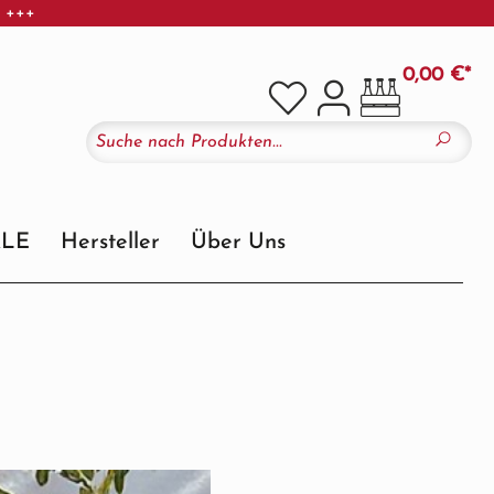
r +++
0,00 €*
ALE
Hersteller
Über Uns