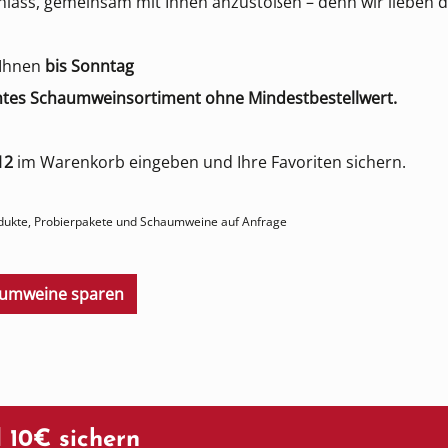
Anlass, gemeinsam mit Ihnen anzustoßen – denn wir lieben 
 Ihnen
bis Sonntag
mtes Schaumweinsortiment ohne Mindestbestellwert.
12
im Warenkorb eingeben und Ihre Favoriten sichern.
Produkte, Probierpakete und Schaumweine auf Anfrage
aumweine sparen
 10€ sichern