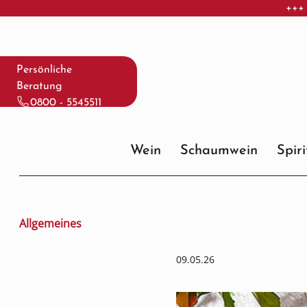
+++ 
 Hauptinhalt springen
Zur Suche springen
Zur Hauptnavigation springen
Persönliche
Beratung
0800 - 5545511
Wein
Schaumwein
Spir
Allgemeines
09.05.26