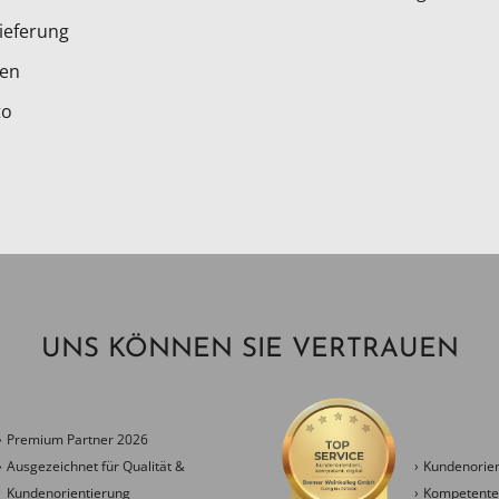
ieferung
ten
to
UNS KÖNNEN SIE VERTRAUEN
Premium Partner 2026
Ausgezeichnet für Qualität &
Kundenorien
Kundenorientierung
Kompetenter